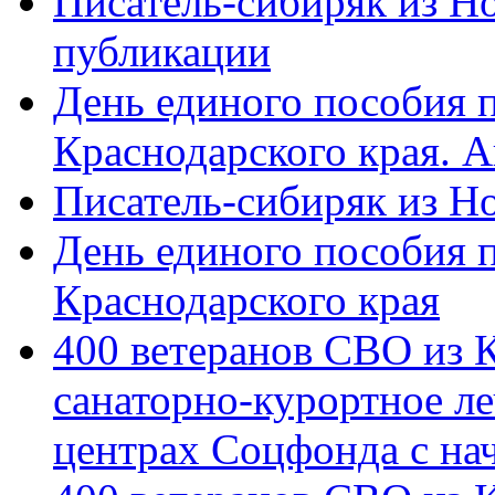
Писатель-сибиряк из Н
публикации
День единого пособия п
Краснодарского края. 
Писатель-сибиряк из Н
День единого пособия п
Краснодарского края
400 ветеранов СВО из 
санаторно-курортное л
центрах Соцфонда с на