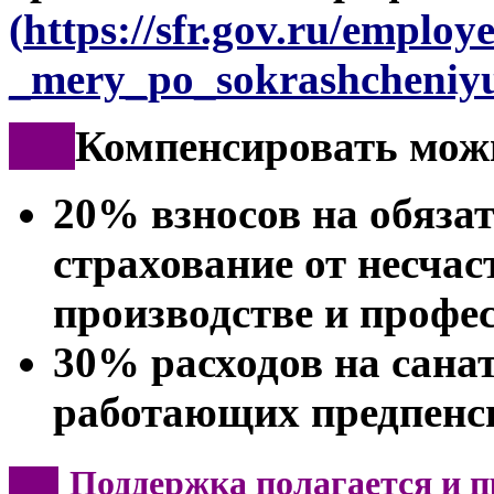
(
https://sfr.gov.ru/employ
_mery_po_sokrashcheniyu
***
Компенсировать мож
20% взносов на обяза
страхование от несчас
производстве и профе
30% расходов на сана
работающих предпенс
Поддержка полагается и п
***