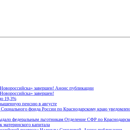
 Новороссийска» завершен! Анонс публикации
Новороссийска» завершен!
до 19,3%
овышенную пенсию в августе
 Социального фонда России по Краснодарскому краю уведомлени
 выдало федеральным льготникам Отделение СФР по Краснодарско
ок материнского капитала
российской поэтессы Надежды Соколовой. Анонс публикации