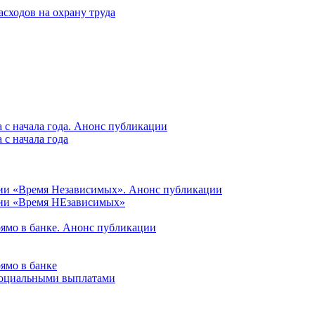
асходов на охрану труда
 с начала года. Анонс публикации
с начала года
ции «Время Независимых». Анонс публикации
ции «Время НЕзависимых»
рямо в банке. Анонс публикации
ямо в банке
 социальными выплатами