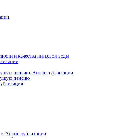
ации
ности и качества питьевой воды
бликации
удущую пенсию. Анонс публикации
удущую пенсию
 публикации
ве. Анонс публикации