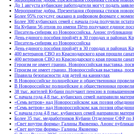
До 1 августа кубанские работодатели могут подать заяв
Мероприятие добра. Презентация сборника стихов новор
Более 95% госуслуг оказано в цифровом формате с моме
Более 300 кубанских семей с начала года получили остат
На Кубани 56 отцов по имени Пётр получают единое посо
Писатель-сибиряк из Новороссийска. Анонс публикации
День единого пособия пройдёт в 30 городах и районах К
Писатель-сибиряк из Новороссийска
День единого пособия пройдёт в 30 городах и районах Кр
400 ветеранов СВО из Краснодарского края прошли сана
400 ветеранов СВО из Краснодарского края прошли сана
Героизм не имеет границ. Новороссийская выставка, по
Героизм не имеет границ. Новороссийская выставка, по
Правила безопасности для детей на каникулах
В Новороссийске полицейские и общественники провели
В Новороссийске полицейские и общественники провели
38 тыс. жителей Кубани получают пенсию в повышенном р
С начала года 4,8 тыс. кубанских семей направили мате
«Семь ветров» над Новороссийском: как поэзия объедин
«Семь ветров» над Новороссийском: как поэзия объедини
С начала года 4,8 тыс. кубанских семей направили мате
Более 35 тыс. медработников Кубани Отделение СФР по
«Свет внутри формы» Галины Яковенко. Анонс публика
«Свет внутри формы» Галины Яковенко