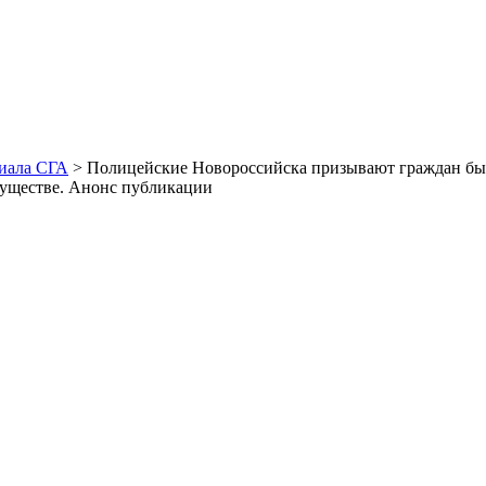
иала СГА
> Полицейские Новороссийска призывают граждан быт
муществе. Анонс публикации