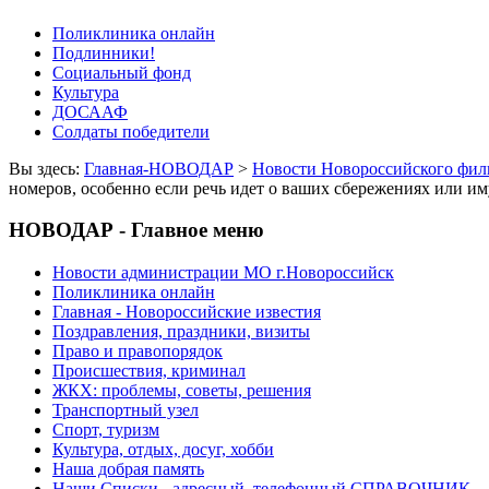
Поликлиника онлайн
Подлинники!
Социальный фонд
Культура
ДОСААФ
Солдаты победители
Вы здесь:
Главная-НОВОДАР
>
Новости Новороссийского фил
номеров, особенно если речь идет о ваших сбережениях или и
НОВОДАР - Главное меню
Новости администрации МО г.Новороссийск
Поликлиника онлайн
Главная - Новороссийские известия
Поздравления, праздники, визиты
Право и правопорядок
Происшествия, криминал
ЖКХ: проблемы, советы, решения
Транспортный узел
Спорт, туризм
Культура, отдых, досуг, хобби
Наша добрая память
Наши Списки - адресный, телефонный СПРАВОЧНИК