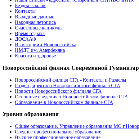
Бездна ссылок
Контакты
Выходные данные
Народная летопись
Счастливые каникулы
Время отдыха
ДОСААФ
Из историии Новороссийска
НМДТ им. Амербекяна
Красота и здоровье
Новороссийский филиал Современной Гуманита
Новороссийский филиал СГА - Контакты и Разделы
Раздел директора Новороссийского филиала СГА
Новости Новороссийского филиала СГА
Основные сведения о Новороссийском филиале СГА
Образование в Новороссийском филиале СГА
Уровни образования
Общее образование. Управление образования МО г.Ново
Среднее профессиональное образование
Высшее профессиональное образование