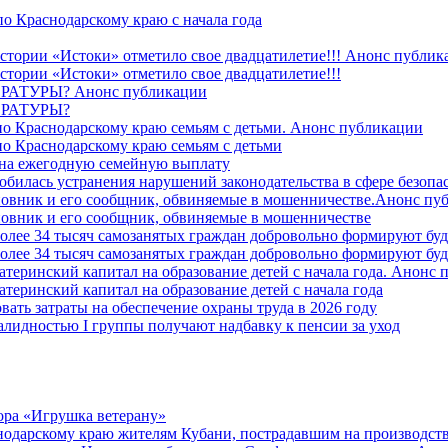
о Краснодарскому краю с начала года
стории «Истоки» отметило свое двадцатилетие!!! Анонс публик
стории «Истоки» отметило свое двадцатилетие!!!
ТУРЫ? Анонс публикации
РАТУРЫ?
о Краснодарскому краю семьям с детьми. Анонс публикации
о Краснодарскому краю семьям с детьми
й на ежегодную семейную выплату
билась устранения нарушений законодательства в сфере безопас
овник и его сообщник, обвиняемые в мошенничестве.Анонс пу
овник и его сообщник, обвиняемые в мошенничестве
более 34 тысяч самозанятых граждан добровольно формируют б
более 34 тысяч самозанятых граждан добровольно формируют б
атеринский капитал на образование детей с начала года. Анонс
атеринский капитал на образование детей с начала года
вать затраты на обеспечение охраны труда в 2026 году
алидностью I группы получают надбавку к пенсии за уход
ора «Игрушка ветерану»
нодарскому краю жителям Кубани, пострадавшим на производст