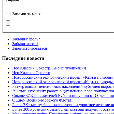
Запомнить меня
Забыли пароль?
Забыли логин?
Зарегистрироваться
Последние новости
Нео Классик Оркестр. Анонс публикации
Нео Классик Оркестр
Новороссийский экологический проект «Карты природы
Новороссийский экологический проект «Карты природы 
Размер выплат пенсионных накоплений кубанцев вырос 
292 тыс. кубанских работающих пенсионеров получат п
Свыше 37,3 тыс. жителей Кубани получили от Отделения
C Днём Военно-Морского Флота!
Более 3,9 тыс. путёвок на санаторно-курортное лечение
Более 300 кубанских семей с начала года получили остат
Мероприятие добра. Презентация сборника стихов ново