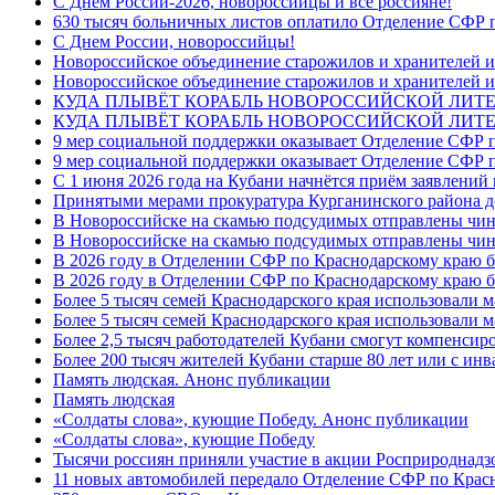
C Днем России-2026, новороссийцы и все россияне!
630 тысяч больничных листов оплатило Отделение СФР п
C Днем России, новороссийцы!
Новороссийское объединение старожилов и хранителей и
Новороссийское объединение старожилов и хранителей и
КУДА ПЛЫВЁТ КОРАБЛЬ НОВОРОССИЙСКОЙ ЛИТЕРА
КУДА ПЛЫВЁТ КОРАБЛЬ НОВОРОССИЙСКОЙ ЛИТЕ
9 мер социальной поддержки оказывает Отделение СФР п
9 мер социальной поддержки оказывает Отделение СФР п
С 1 июня 2026 года на Кубани начнётся приём заявлени
Принятыми мерами прокуратура Курганинского района до
В Новороссийске на скамью подсудимых отправлены чин
В Новороссийске на скамью подсудимых отправлены чин
В 2026 году в Отделении СФР по Краснодарскому краю 
В 2026 году в Отделении СФР по Краснодарскому краю 
Более 5 тысяч семей Краснодарского края использовали м
Более 5 тысяч семей Краснодарского края использовали м
Более 2,5 тысяч работодателей Кубани смогут компенсиро
Более 200 тысяч жителей Кубани старше 80 лет или с инв
Память людская. Анонс публикации
Память людская
«Солдаты слова», кующие Победу. Анонс публикации
«Солдаты слова», кующие Победу
Тысячи россиян приняли участие в акции Росприроднадз
11 новых автомобилей передало Отделение СФР по Крас