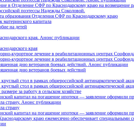
ление в Отделение СФР по Краснодарскому краю на возмещение р
оссийской поэтессы Надежды Соколовой.
нта образования Отделения СФР по Краснодарскому краю
ок материнского капитала
бие на детей
раснодарского края. Анонс публикации
аснодарского края
торно-курортное лечение в реабилитационных центрах Соцфонда
торно-курортное лечение в реабилитационных центрах Соцфонда 
священная дню ветеранов боевых действий. Анонс публикации
священная дню ветеранов боевых действий
 круглый стол в рамках общероссийской антинаркотической ак
 круглый стол в рамках общероссийской антинаркотической ак
азмере за работу в сельском хозяйстве
ринский капитал на погашение ипотеки — заявление оформили п
ила страну. Анонс публикации
ла страну
ринский капитал на погашение ипотеки — заявление оформили пр
 Краснодарскому краю ежемесячно обеспечивает специальными
ции