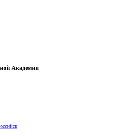
рной Академии
российск