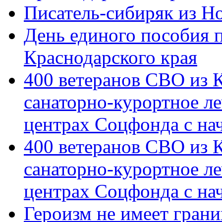
Писатель-сибиряк из Н
День единого пособия п
Краснодарского края
400 ветеранов СВО из 
санаторно-курортное л
центрах Соцфонда с на
400 ветеранов СВО из 
санаторно-курортное л
центрах Соцфонда с нач
Героизм не имеет грани