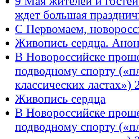
9 Мая жителей и гостей
ждет большая празднич
C Первомаем, новорос
Живопись сердца. Анон
В Новороссийске проше
подводному спорту («пл
классических ластах») 
Живопись сердца
В Новороссийске проше
подводному спорту («пл