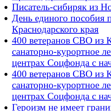
Писатель-сибиряк из Н
День единого пособия п
Краснодарского края
400 ветеранов СВО из 
санаторно-курортное л
центрах Соцфонда с на
400 ветеранов СВО из 
санаторно-курортное л
центрах Соцфонда с нач
Героизм не имеет грани