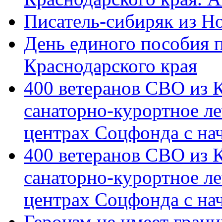
Писатель-сибиряк из Н
День единого пособия п
Краснодарского края
400 ветеранов СВО из 
санаторно-курортное л
центрах Соцфонда с на
400 ветеранов СВО из 
санаторно-курортное л
центрах Соцфонда с нач
Героизм не имеет грани