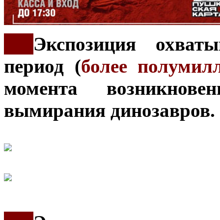
***
Экспозиция охват
период (
более полумил
момента возникнов
вымирания динозавров.