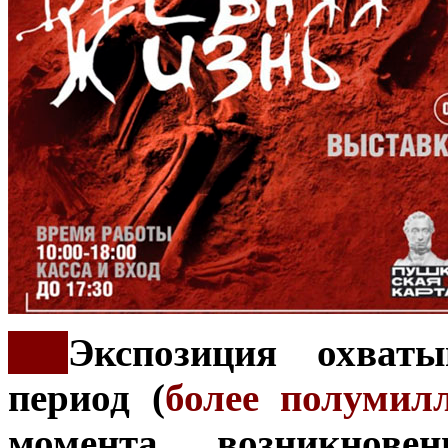
***
Экспозиция охват
период (
более полумил
момента возникнов