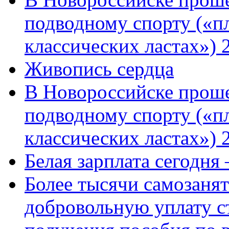
подводному спорту («пл
классических ластах») 
Живопись сердца
В Новороссийске проше
подводному спорту («пл
классических ластах») 
Белая зарплата сегодня
Более тысячи самозаня
добровольную уплату с