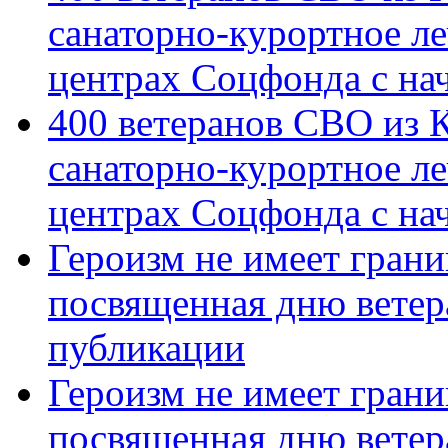
санаторно-курортное л
центрах Соцфонда с на
400 ветеранов СВО из 
санаторно-курортное л
центрах Соцфонда с нач
Героизм не имеет грани
посвященная дню ветер
публикации
Героизм не имеет грани
посвященная дню ветер