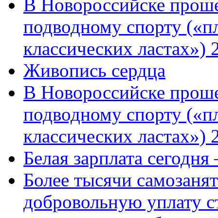
В Новороссийске проше
подводному спорту («пл
классических ластах») 
Живопись сердца
В Новороссийске проше
подводному спорту («пл
классических ластах») 
Белая зарплата сегодня
Более тысячи самозаня
добровольную уплату с