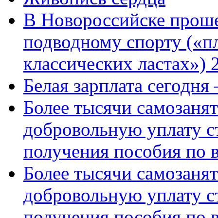
В Новороссийске проше
подводному спорту («пл
классических ластах») 
Белая зарплата сегодня
Более тысячи самозаня
добровольную уплату с
получения пособия по 
Более тысячи самозаня
добровольную уплату с
получения пособия по 