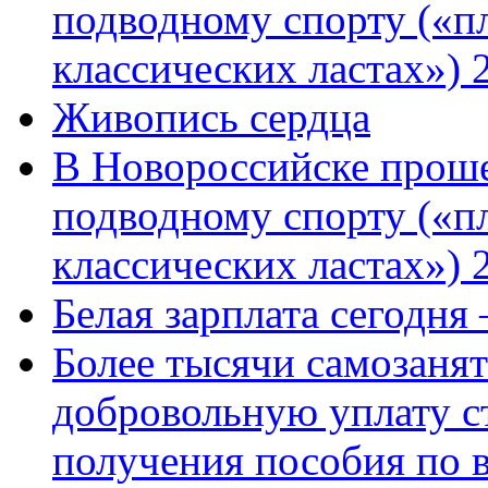
подводному спорту («пл
классических ластах») 
Живопись сердца
В Новороссийске проше
подводному спорту («пл
классических ластах») 
Белая зарплата сегодня
Более тысячи самозаня
добровольную уплату с
получения пособия по 