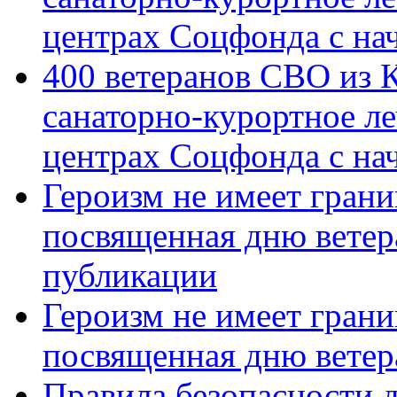
центрах Соцфонда с на
400 ветеранов СВО из 
санаторно-курортное л
центрах Соцфонда с нач
Героизм не имеет грани
посвященная дню ветер
публикации
Героизм не имеет грани
посвященная дню ветер
Правила безопасности д