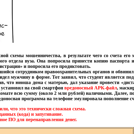
жной схемы мошенничества, в результате чего со счета ег
ого отдела вуза. Она попросила принести копию паспорта 
гистрации» и попросила его продиктовать.
вавшийся сотрудником правоохранительных органов и обвини
видел мужчину в форме. Тот заявил, что студент является п
в, что юноша дома с матерью, дал указание провести «дист
ии установил на свой смартфон
вредоносный APK-файл
, маск
мате всю сумму (около 2 млн рублей) наличными. Далее, по
едоносная программа на телефоне эмулировала пополнение сч
ли, что это технически сложная схема.
анных (кода) и запугивание.
ное ПО для перенаправления денег.