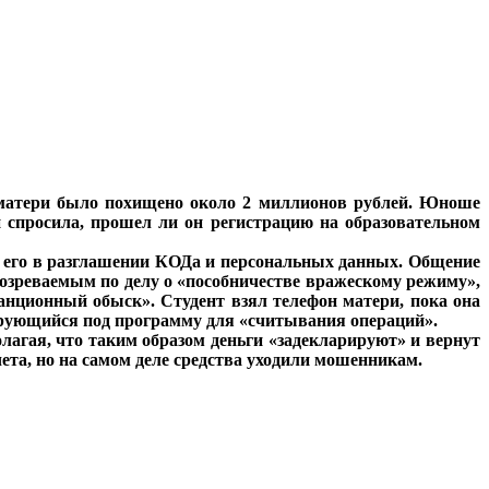
о матери было похищено около 2 миллионов рублей. Юноше
и спросила, прошел ли он регистрацию на образовательном
л его в разглашении КОДа и персональных данных. Общение
одозреваемым по делу о «пособничестве вражескому режиму»,
анционный обыск». Студент взял телефон матери, пока она
ирующийся под программу для «считывания операций».
лагая, что таким образом деньги «задекларируют» и вернут
ета, но на самом деле средства уходили мошенникам.