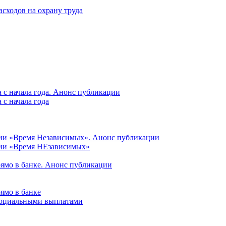
асходов на охрану труда
 с начала года. Анонс публикации
с начала года
ции «Время Независимых». Анонс публикации
ции «Время НЕзависимых»
рямо в банке. Анонс публикации
ямо в банке
 социальными выплатами