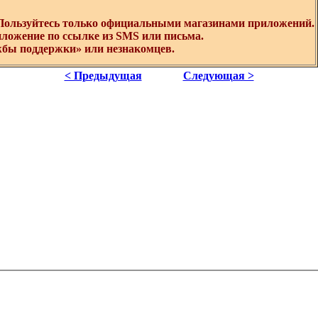
 Пользуйтесь только официальными магазинами приложений.
иложение по ссылке из SMS или письма.
жбы поддержки» или незнакомцев.
< Предыдущая
Следующая >