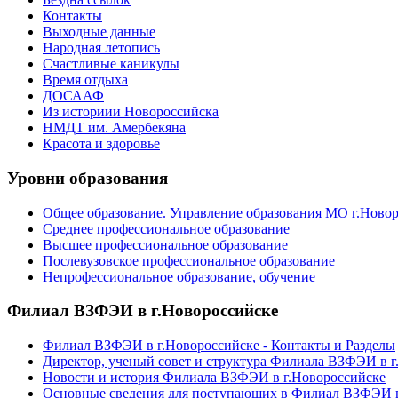
Контакты
Выходные данные
Народная летопись
Счастливые каникулы
Время отдыха
ДОСААФ
Из историии Новороссийска
НМДТ им. Амербекяна
Красота и здоровье
Уровни образования
Общее образование. Управление образования МО г.Ново
Среднее профессиональное образование
Высшее профессиональное образование
Послевузовское профессиональное образование
Непрофессиональное образование, обучение
Филиал ВЗФЭИ в г.Новороссийске
Филиал ВЗФЭИ в г.Новороссийске - Контакты и Разделы
Директор, ученый совет и структура Филиала ВЗФЭИ в г
Новости и история Филиала ВЗФЭИ в г.Новороссийске
Основные сведения для поступающих в Филиал ВЗФЭИ в