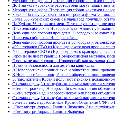
Мероприятие добра. Презентация сборника стихов ново
До 1 августа кубанские работодатели могут подать заяв
Мероприятие добра. Презентация сборника стихов новор
Более 95% госуслуг оказано в цифровом формате с моме
Более 300 кубанских семей с начала года получили остат
На Кубани 56 отцов по имени Пётр получают единое посо
Писатель-сибиряк из Новороссийска. Анонс публикации
День единого пособия пройдёт в 30 городах и районах К
Писатель-сибиряк из Новороссийска
День единого пособия пройдёт в 30 городах и районах Кр
400 ветеранов СВО из Краснодарского края прошли сана
400 ветеранов СВО из Краснодарского края прошли сана
Героизм не имеет границ. Новороссийская выставка, по
Героизм не имеет границ. Новороссийская выставка, по
Правила безопасности для детей на каникулах
В Новороссийске полицейские и общественники провели
В Новороссийске полицейские и общественники провели
38 тыс. жителей Кубани получают пенсию в повышенном р
С начала года 4,8 тыс. кубанских семей направили мате
«Семь ветров» над Новороссийском: как поэзия объедин
«Семь ветров» над Новороссийском: как поэзия объедини
С начала года 4,8 тыс. кубанских семей направили мате
Более 35 тыс. медработников Кубани Отделение СФР по
«Свет внутри формы» Галины Яковенко. Анонс публика
«Свет внутри формы» Галины Яковенко