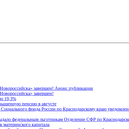
 Новороссийска» завершен! Анонс публикации
Новороссийска» завершен!
до 19,3%
овышенную пенсию в августе
 Социального фонда России по Краснодарскому краю уведомлени
 выдало федеральным льготникам Отделение СФР по Краснодарско
ок материнского капитала