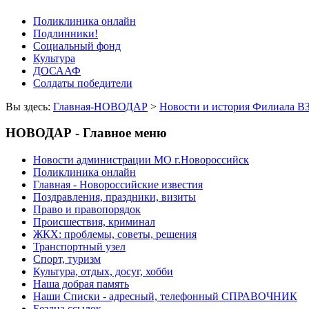
Поликлиника онлайн
Подлинники!
Социальный фонд
Культура
ДОСААФ
Солдаты победители
Вы здесь:
Главная-НОВОДАР
>
Новости и история Филиала В
НОВОДАР - Главное меню
Новости администрации МО г.Новороссийск
Поликлиника онлайн
Главная - Новороссийские известия
Поздравления, праздники, визиты
Право и правопорядок
Происшествия, криминал
ЖКХ: проблемы, советы, решения
Транспортный узел
Спорт, туризм
Культура, отдых, досуг, хобби
Наша добрая память
Наши Списки - адресный, телефонный СПРАВОЧНИК
Бездна ссылок