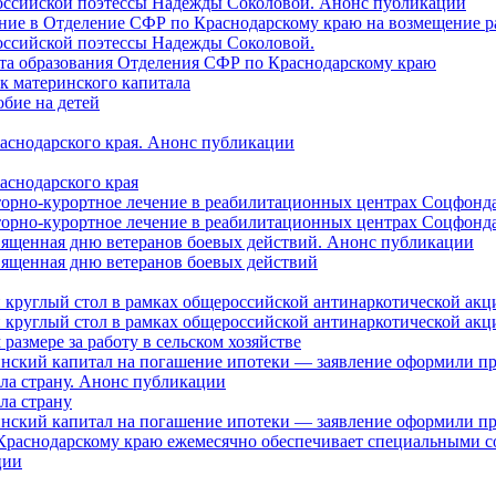
российской поэтессы Надежды Соколовой. Анонс публикации
ление в Отделение СФР по Краснодарскому краю на возмещение р
оссийской поэтессы Надежды Соколовой.
нта образования Отделения СФР по Краснодарскому краю
ок материнского капитала
бие на детей
раснодарского края. Анонс публикации
аснодарского края
торно-курортное лечение в реабилитационных центрах Соцфонда
торно-курортное лечение в реабилитационных центрах Соцфонда 
священная дню ветеранов боевых действий. Анонс публикации
священная дню ветеранов боевых действий
 круглый стол в рамках общероссийской антинаркотической ак
 круглый стол в рамках общероссийской антинаркотической ак
азмере за работу в сельском хозяйстве
ринский капитал на погашение ипотеки — заявление оформили п
ила страну. Анонс публикации
ла страну
ринский капитал на погашение ипотеки — заявление оформили пр
 Краснодарскому краю ежемесячно обеспечивает специальными
ции