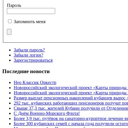
Пароль
Запомнить меня
Забыли пароль?
Забыли логин?
Зарегистрироваться
Последние новости
Нео Классик Оркестр
Новороссийский экологический проект «Карты природы
Новороссийский экологический проект «Карты природы 
Размер выплат пенсионных накоплений кубанцев вырос 
292 тыс. кубанских работающих пенсионеров получат п
Свыше 37,3 тыс. жителей Кубани получили от Отделения
C Днём Военно-Морского Флота!
Более 3,9 тыс. путёвок на санаторно-курортное лечение
Более 300 кубанских семей с начала года получили остат