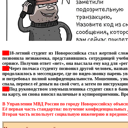
***
18-летний студент из Новороссийска стал жертвой сло
позвонила незнакомка, представившись сотрудницей учебн
сервисе. Получив ответ «нет», она выслала ему код для «ре
***
Через полчаса студенту позвонил другой человек, наз
продолжилось в мессенджере, где по видео-звонку парень у
и потребовал полной конфиденциальности. Мошенник, узна
спала, перевел её деньги на свой счет, а затем по инструкц
***
Под руководством злоумышленника студент снял в банко
на карту, он снова вносил наличные в купюроприемник. Вр
В Управлении МВД России по городу Новороссийску объясни
Её первая часть стандартна: получение конфиденциальных д
Вторая часть использует социальную инженерию и вредонос