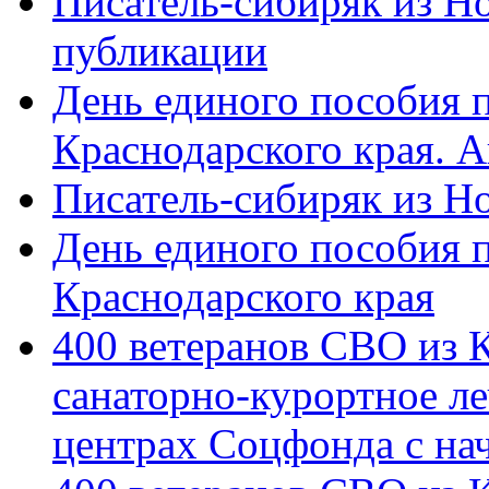
Писатель-сибиряк из Н
публикации
День единого пособия п
Краснодарского края. 
Писатель-сибиряк из Н
День единого пособия п
Краснодарского края
400 ветеранов СВО из 
санаторно-курортное л
центрах Соцфонда с на