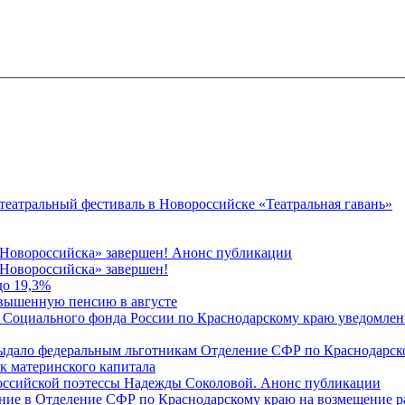
 театральный фестиваль в Новороссийске «Театральная гавань»
 Новороссийска» завершен! Анонс публикации
Новороссийска» завершен!
до 19,3%
овышенную пенсию в августе
 Социального фонда России по Краснодарскому краю уведомлени
 выдало федеральным льготникам Отделение СФР по Краснодарско
ок материнского капитала
российской поэтессы Надежды Соколовой. Анонс публикации
ление в Отделение СФР по Краснодарскому краю на возмещение р