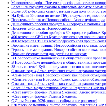
Мероприятие добра. Презентация сборника стихов новор
Более 95% госуслуг оказано в цифровом формате с моме
Более 300 кубанских семей с начала года получили остат
На Кубани 56 отцов по имени Пётр получают единое посо
Писатель-сибиряк из Новороссийска. Анонс публикации
День единого пособия пройдёт в 30 городах и районах К
Писатель-сибиряк из Новороссийска
День единого пособия пройдёт в 30 городах и районах Кр
400 ветеранов СВО из Краснодарского края прошли сана
400 ветеранов СВО из Краснодарского края прошли сана
Героизм не имеет границ. Новороссийская выставка, по
Героизм не имеет границ. Новороссийская выставка, по
Правила безопасности для детей на каникулах
В Новороссийске полицейские и общественники провели
В Новороссийске полицейские и общественники провели
38 тыс. жителей Кубани получают пенсию в повышенном р
С начала года 4,8 тыс. кубанских семей направили мате
«Семь ветров» над Новороссийском: как поэзия объедин
«Семь ветров» над Новороссийском: как поэзия объедини
С начала года 4,8 тыс. кубанских семей направили мате
Более 35 тыс. медработников Кубани Отделение СФР по
«Свет внутри формы» Галины Яковенко. Анонс публика
«Свет внутри формы» Галины Яковенко
C Днем России-2026, новороссийцы и все россияне!
630 тысяч больничных листов оплатило Отделение СФР п