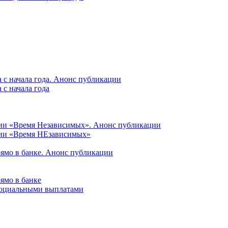
 с начала года. Анонс публикации
с начала года
ции «Время Независимых». Анонс публикации
ции «Время НЕзависимых»
рямо в банке. Анонс публикации
ямо в банке
 социальными выплатами