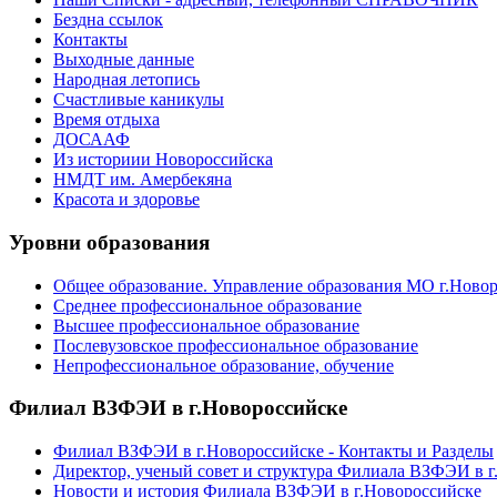
Бездна ссылок
Контакты
Выходные данные
Народная летопись
Счастливые каникулы
Время отдыха
ДОСААФ
Из историии Новороссийска
НМДТ им. Амербекяна
Красота и здоровье
Уровни образования
Общее образование. Управление образования МО г.Ново
Среднее профессиональное образование
Высшее профессиональное образование
Послевузовское профессиональное образование
Непрофессиональное образование, обучение
Филиал ВЗФЭИ в г.Новороссийске
Филиал ВЗФЭИ в г.Новороссийске - Контакты и Разделы
Директор, ученый совет и структура Филиала ВЗФЭИ в г
Новости и история Филиала ВЗФЭИ в г.Новороссийске