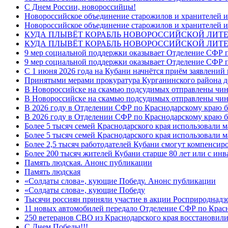
C Днем России, новороссийцы!
Новороссийское объединение старожилов и хранителей и
Новороссийское объединение старожилов и хранителей и
КУДА ПЛЫВЁТ КОРАБЛЬ НОВОРОССИЙСКОЙ ЛИТЕРА
КУДА ПЛЫВЁТ КОРАБЛЬ НОВОРОССИЙСКОЙ ЛИТЕ
9 мер социальной поддержки оказывает Отделение СФР п
9 мер социальной поддержки оказывает Отделение СФР п
С 1 июня 2026 года на Кубани начнётся приём заявлени
Принятыми мерами прокуратура Курганинского района до
В Новороссийске на скамью подсудимых отправлены чин
В Новороссийске на скамью подсудимых отправлены чин
В 2026 году в Отделении СФР по Краснодарскому краю 
В 2026 году в Отделении СФР по Краснодарскому краю 
Более 5 тысяч семей Краснодарского края использовали м
Более 5 тысяч семей Краснодарского края использовали м
Более 2,5 тысяч работодателей Кубани смогут компенсиро
Более 200 тысяч жителей Кубани старше 80 лет или с инв
Память людская. Анонс публикации
Память людская
«Солдаты слова», кующие Победу. Анонс публикации
«Солдаты слова», кующие Победу
Тысячи россиян приняли участие в акции Росприроднадз
11 новых автомобилей передало Отделение СФР по Крас
250 ветеранов СВО из Краснодарского края восстановили
С Днем Победы!!!