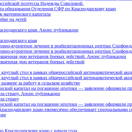
оссийской поэтессы Надежды Соколовой.
нта образования Отделения СФР по Краснодарскому краю
ок материнского капитала
бие на детей
раснодарского края. Анонс публикации
аснодарского края
торно-курортное лечение в реабилитационных центрах Соцфонда
торно-курортное лечение в реабилитационных центрах Соцфонда 
священная дню ветеранов боевых действий. Анонс публикации
священная дню ветеранов боевых действий
 круглый стол в рамках общероссийской антинаркотической ак
 круглый стол в рамках общероссийской антинаркотической ак
азмере за работу в сельском хозяйстве
ринский капитал на погашение ипотеки — заявление оформили п
ила страну. Анонс публикации
ла страну
ринский капитал на погашение ипотеки — заявление оформили пр
 Краснодарскому краю ежемесячно обеспечивает специальными
ции
о Краснодарскому краю с начала года