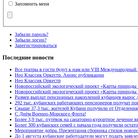
Запомнить меня
Забыли пароль?
Забыли логин?
Зарегистрироваться
Последние новости
Все театры в гости будут к нам или VIII Международный
Нео Классик Оркестр. Анонс публикации
Нео Классик Оркестр
Новороссийский экологический проект «Карты природы
Новороссийский экологический проект «Карты природы 
Размер выплат пенсионных накоплений кубанцев вырос 
292 тыс. кубанских работающих пенсионеров получат п
Свыше 37,3 тыс. жителей Кубани получили от Отделения
C Днём Военно-Морского Флота!
Более 3,9 тыс. путёвок на санаторно-курортное лечение
Более 300 кубанских семей с начала года получили остат
Мероприятие добра. Презентация сборника стихов ново
До 1 августа кубанские работодатели могут подать заяв