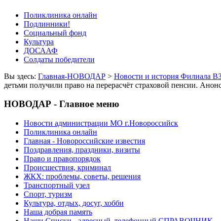
Поликлиника онлайн
Подлинники!
Социальный фонд
Культура
ДОСААФ
Солдаты победители
Вы здесь:
Главная-НОВОДАР
>
Новости и история Филиала В
детьми получили право на перерасчёт страховой пенсии. Анон
НОВОДАР - Главное меню
Новости администрации МО г.Новороссийск
Поликлиника онлайн
Главная - Новороссийские известия
Поздравления, праздники, визиты
Право и правопорядок
Происшествия, криминал
ЖКХ: проблемы, советы, решения
Транспортный узел
Спорт, туризм
Культура, отдых, досуг, хобби
Наша добрая память
Наши Списки - адресный, телефонный СПРАВОЧНИК