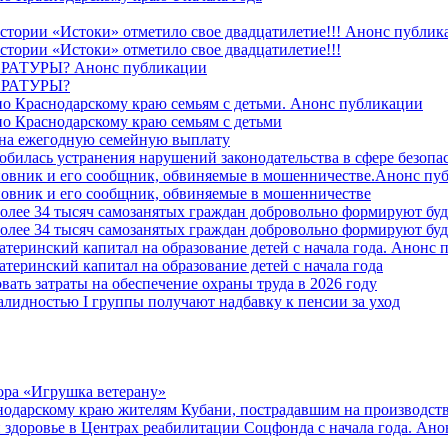
стории «Истоки» отметило свое двадцатилетие!!! Анонс публик
стории «Истоки» отметило свое двадцатилетие!!!
ТУРЫ? Анонс публикации
РАТУРЫ?
о Краснодарскому краю семьям с детьми. Анонс публикации
о Краснодарскому краю семьям с детьми
й на ежегодную семейную выплату
билась устранения нарушений законодательства в сфере безопас
овник и его сообщник, обвиняемые в мошенничестве.Анонс пу
овник и его сообщник, обвиняемые в мошенничестве
более 34 тысяч самозанятых граждан добровольно формируют б
более 34 тысяч самозанятых граждан добровольно формируют б
атеринский капитал на образование детей с начала года. Анонс
атеринский капитал на образование детей с начала года
вать затраты на обеспечение охраны труда в 2026 году
алидностью I группы получают надбавку к пенсии за уход
ора «Игрушка ветерану»
нодарскому краю жителям Кубани, пострадавшим на производст
 здоровье в Центрах реабилитации Соцфонда с начала года. Ан