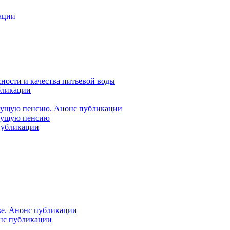
ации
ности и качества питьевой воды
бликации
удущую пенсию. Анонс публикации
удущую пенсию
 публикации
ве. Анонс публикации
онс публикации