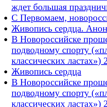
ждет большая празднич
C Первомаем, новорос
Живопись сердца. Анон
В Новороссийске проше
подводному спорту («пл
классических ластах») 
Живопись сердца
В Новороссийске проше
подводному спорту («пл
классических ластах») 