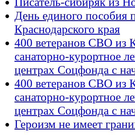
Писатель-сибиряк из Н
День единого пособия п
Краснодарского края
400 ветеранов СВО из 
санаторно-курортное л
центрах Соцфонда с на
400 ветеранов СВО из 
санаторно-курортное л
центрах Соцфонда с нач
Героизм не имеет грани