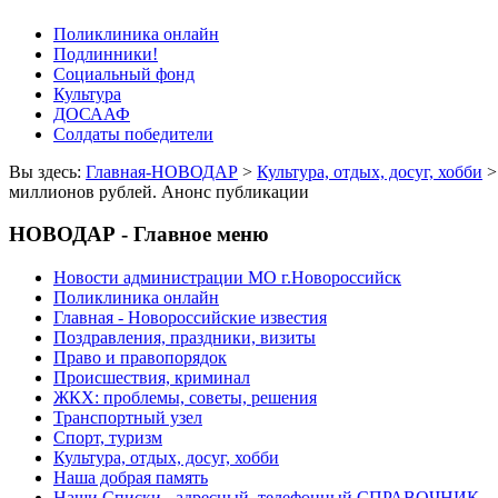
Поликлиника онлайн
Подлинники!
Социальный фонд
Культура
ДОСААФ
Солдаты победители
Вы здесь:
Главная-НОВОДАР
>
Культура, отдых, досуг, хобби
миллионов рублей. Анонс публикации
НОВОДАР - Главное меню
Новости администрации МО г.Новороссийск
Поликлиника онлайн
Главная - Новороссийские известия
Поздравления, праздники, визиты
Право и правопорядок
Происшествия, криминал
ЖКХ: проблемы, советы, решения
Транспортный узел
Спорт, туризм
Культура, отдых, досуг, хобби
Наша добрая память
Наши Списки - адресный, телефонный СПРАВОЧНИК