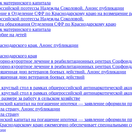
ок материнского капитала
российской поэтессы Надежды Соколовой. Анонс публикации
ление в Отделение СФР по Краснодарскому краю на возмещение р
оссийской поэтессы Надежды Соколовой.
нта образования Отделения СФР по Краснодарскому краю
ок материнского капитала
бие на детей
раснодарского края. Анонс публикации
аснодарского края
торно-курортное лечение в реабилитационных центрах Соцфонда
торно-курортное лечение в реабилитационных центрах Соцфонда 
священная дню ветеранов боевых действий. Анонс публикации
священная дню ветеранов боевых действий
 круглый стол в рамках общероссийской антинаркотической ак
 круглый стол в рамках общероссийской антинаркотической ак
азмере за работу в сельском хозяйстве
ринский капитал на погашение ипотеки — заявление оформили п
ила страну. Анонс публикации
ла страну
ринский капитал на погашение ипотеки — заявление оформили пр
 Краснодарскому краю ежемесячно обеспечивает специальными
ции