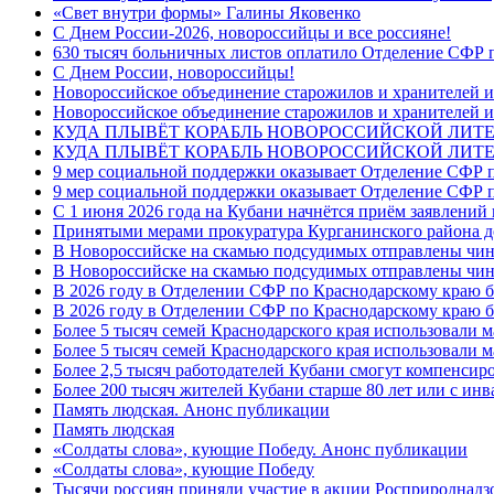
«Свет внутри формы» Галины Яковенко
C Днем России-2026, новороссийцы и все россияне!
630 тысяч больничных листов оплатило Отделение СФР п
C Днем России, новороссийцы!
Новороссийское объединение старожилов и хранителей и
Новороссийское объединение старожилов и хранителей и
КУДА ПЛЫВЁТ КОРАБЛЬ НОВОРОССИЙСКОЙ ЛИТЕРА
КУДА ПЛЫВЁТ КОРАБЛЬ НОВОРОССИЙСКОЙ ЛИТЕ
9 мер социальной поддержки оказывает Отделение СФР п
9 мер социальной поддержки оказывает Отделение СФР п
С 1 июня 2026 года на Кубани начнётся приём заявлени
Принятыми мерами прокуратура Курганинского района до
В Новороссийске на скамью подсудимых отправлены чин
В Новороссийске на скамью подсудимых отправлены чин
В 2026 году в Отделении СФР по Краснодарскому краю 
В 2026 году в Отделении СФР по Краснодарскому краю 
Более 5 тысяч семей Краснодарского края использовали м
Более 5 тысяч семей Краснодарского края использовали м
Более 2,5 тысяч работодателей Кубани смогут компенсиро
Более 200 тысяч жителей Кубани старше 80 лет или с инв
Память людская. Анонс публикации
Память людская
«Солдаты слова», кующие Победу. Анонс публикации
«Солдаты слова», кующие Победу
Тысячи россиян приняли участие в акции Росприроднадз