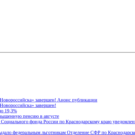
 Новороссийска» завершен! Анонс публикации
Новороссийска» завершен!
до 19,3%
овышенную пенсию в августе
 Социального фонда России по Краснодарскому краю уведомлени
 выдало федеральным льготникам Отделение СФР по Краснодарско