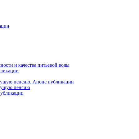
ации
ности и качества питьевой воды
бликации
удущую пенсию. Анонс публикации
удущую пенсию
 публикации