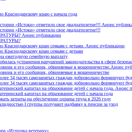
о Краснодарскому краю с начала года
стории «Истоки» отметило свое двадцатилетие!!! Анонс публик
стории «Истоки» отметило свое двадцатилетие!!!
ТУРЫ? Анонс публикации
РАТУРЫ?
о Краснодарскому краю семьям с детьми. Анонс публикации
о Краснодарскому краю семьям с детьми
й на ежегодную семейную выплату
билась устранения нарушений законодательства в сфере безопас
овник и его сообщник, обвиняемые в мошенничестве.Анонс пу
овник и его сообщник, обвиняемые в мошенничестве
более 34 тысяч самозанятых граждан добровольно формируют б
более 34 тысяч самозанятых граждан добровольно формируют б
атеринский капитал на образование детей с начала года. Анонс
атеринский капитал на образование детей с начала года
вать затраты на обеспечение охраны труда в 2026 году
алидностью I группы получают надбавку к пенсии за уход
ора «Игрушка ветерану»