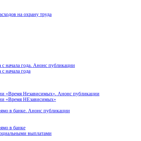
асходов на охрану труда
 с начала года. Анонс публикации
с начала года
ции «Время Независимых». Анонс публикации
ции «Время НЕзависимых»
рямо в банке. Анонс публикации
ямо в банке
 социальными выплатами