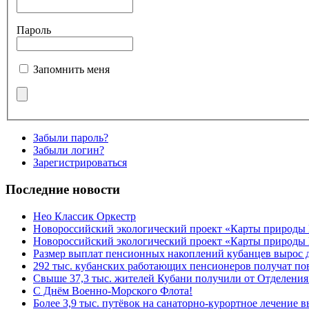
Пароль
Запомнить меня
Забыли пароль?
Забыли логин?
Зарегистрироваться
Последние новости
Нео Классик Оркестр
Новороссийский экологический проект «Карты природы
Новороссийский экологический проект «Карты природы 
Размер выплат пенсионных накоплений кубанцев вырос 
292 тыс. кубанских работающих пенсионеров получат п
Свыше 37,3 тыс. жителей Кубани получили от Отделения
C Днём Военно-Морского Флота!
Более 3,9 тыс. путёвок на санаторно-курортное лечение