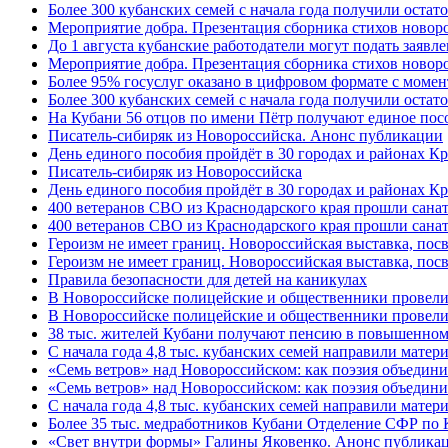
Более 300 кубанских семей с начала года получили остат
Мероприятие добра. Презентация сборника стихов ново
До 1 августа кубанские работодатели могут подать заяв
Мероприятие добра. Презентация сборника стихов новор
Более 95% госуслуг оказано в цифровом формате с моме
Более 300 кубанских семей с начала года получили остат
На Кубани 56 отцов по имени Пётр получают единое посо
Писатель-сибиряк из Новороссийска. Анонс публикации
День единого пособия пройдёт в 30 городах и районах К
Писатель-сибиряк из Новороссийска
День единого пособия пройдёт в 30 городах и районах Кр
400 ветеранов СВО из Краснодарского края прошли сана
400 ветеранов СВО из Краснодарского края прошли сана
Героизм не имеет границ. Новороссийская выставка, по
Героизм не имеет границ. Новороссийская выставка, по
Правила безопасности для детей на каникулах
В Новороссийске полицейские и общественники провели
В Новороссийске полицейские и общественники провели
38 тыс. жителей Кубани получают пенсию в повышенном р
С начала года 4,8 тыс. кубанских семей направили мате
«Семь ветров» над Новороссийском: как поэзия объедин
«Семь ветров» над Новороссийском: как поэзия объедини
С начала года 4,8 тыс. кубанских семей направили мате
Более 35 тыс. медработников Кубани Отделение СФР по
«Свет внутри формы» Галины Яковенко. Анонс публика