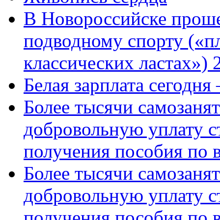
В Новороссийске проше
подводному спорту («пл
классических ластах») 
Белая зарплата сегодня
Более тысячи самозаня
добровольную уплату с
получения пособия по 
Более тысячи самозаня
добровольную уплату с
получения пособия по 