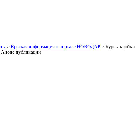
иты
>
Краткая информация о портале НОВОДАР
> Курсы кройки
. Анонс публикации