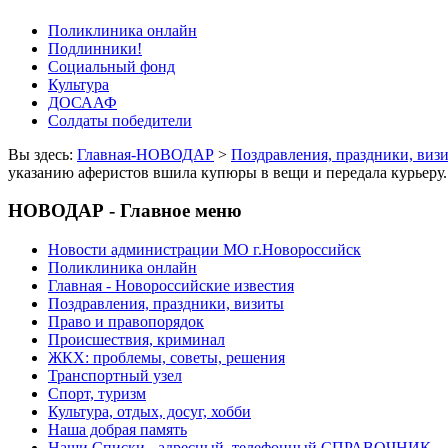
Поликлиника онлайн
Подлинники!
Социальный фонд
Культура
ДОСААФ
Солдаты победители
Вы здесь:
Главная-НОВОДАР
>
Поздравления, праздники, виз
указанию аферистов вшила купюры в вещи и передала курьеру
НОВОДАР - Главное меню
Новости администрации МО г.Новороссийск
Поликлиника онлайн
Главная - Новороссийские известия
Поздравления, праздники, визиты
Право и правопорядок
Происшествия, криминал
ЖКХ: проблемы, советы, решения
Транспортный узел
Спорт, туризм
Культура, отдых, досуг, хобби
Наша добрая память
Наши Списки - адресный, телефонный СПРАВОЧНИК