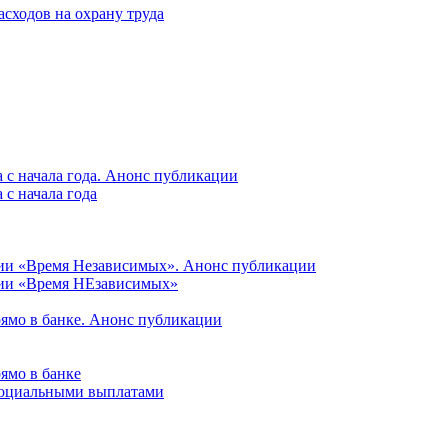
асходов на охрану труда
 с начала года. Анонс публикации
с начала года
ции «Время Независимых». Анонс публикации
ции «Время НЕзависимых»
рямо в банке. Анонс публикации
ямо в банке
 социальными выплатами