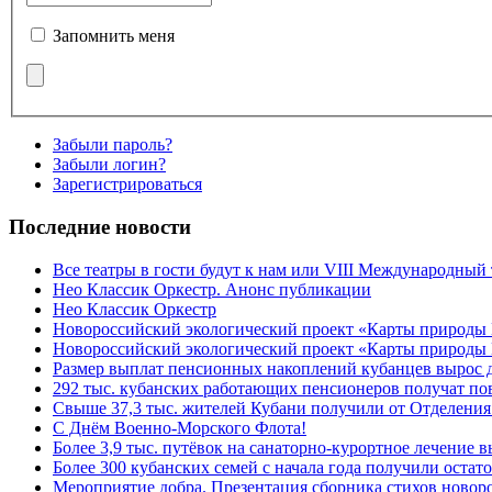
Запомнить меня
Забыли пароль?
Забыли логин?
Зарегистрироваться
Последние новости
Все театры в гости будут к нам или VIII Международный
Нео Классик Оркестр. Анонс публикации
Нео Классик Оркестр
Новороссийский экологический проект «Карты природы
Новороссийский экологический проект «Карты природы 
Размер выплат пенсионных накоплений кубанцев вырос 
292 тыс. кубанских работающих пенсионеров получат п
Свыше 37,3 тыс. жителей Кубани получили от Отделения
C Днём Военно-Морского Флота!
Более 3,9 тыс. путёвок на санаторно-курортное лечение
Более 300 кубанских семей с начала года получили остат
Мероприятие добра. Презентация сборника стихов ново