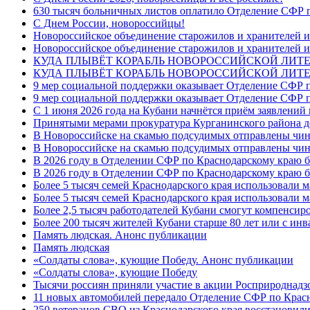
630 тысяч больничных листов оплатило Отделение СФР п
C Днем России, новороссийцы!
Новороссийское объединение старожилов и хранителей и
Новороссийское объединение старожилов и хранителей и
КУДА ПЛЫВЁТ КОРАБЛЬ НОВОРОССИЙСКОЙ ЛИТЕРА
КУДА ПЛЫВЁТ КОРАБЛЬ НОВОРОССИЙСКОЙ ЛИТЕ
9 мер социальной поддержки оказывает Отделение СФР п
9 мер социальной поддержки оказывает Отделение СФР п
С 1 июня 2026 года на Кубани начнётся приём заявлени
Принятыми мерами прокуратура Курганинского района до
В Новороссийске на скамью подсудимых отправлены чин
В Новороссийске на скамью подсудимых отправлены чин
В 2026 году в Отделении СФР по Краснодарскому краю 
В 2026 году в Отделении СФР по Краснодарскому краю 
Более 5 тысяч семей Краснодарского края использовали м
Более 5 тысяч семей Краснодарского края использовали м
Более 2,5 тысяч работодателей Кубани смогут компенсиро
Более 200 тысяч жителей Кубани старше 80 лет или с инв
Память людская. Анонс публикации
Память людская
«Солдаты слова», кующие Победу. Анонс публикации
«Солдаты слова», кующие Победу
Тысячи россиян приняли участие в акции Росприроднадз
11 новых автомобилей передало Отделение СФР по Крас
250 ветеранов СВО из Краснодарского края восстановили