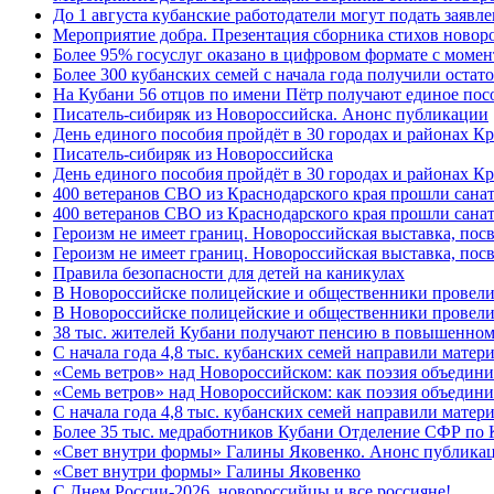
До 1 августа кубанские работодатели могут подать заяв
Мероприятие добра. Презентация сборника стихов новор
Более 95% госуслуг оказано в цифровом формате с моме
Более 300 кубанских семей с начала года получили остат
На Кубани 56 отцов по имени Пётр получают единое посо
Писатель-сибиряк из Новороссийска. Анонс публикации
День единого пособия пройдёт в 30 городах и районах К
Писатель-сибиряк из Новороссийска
День единого пособия пройдёт в 30 городах и районах Кр
400 ветеранов СВО из Краснодарского края прошли сана
400 ветеранов СВО из Краснодарского края прошли сана
Героизм не имеет границ. Новороссийская выставка, по
Героизм не имеет границ. Новороссийская выставка, по
Правила безопасности для детей на каникулах
В Новороссийске полицейские и общественники провели
В Новороссийске полицейские и общественники провели
38 тыс. жителей Кубани получают пенсию в повышенном р
С начала года 4,8 тыс. кубанских семей направили мате
«Семь ветров» над Новороссийском: как поэзия объедин
«Семь ветров» над Новороссийском: как поэзия объедини
С начала года 4,8 тыс. кубанских семей направили мате
Более 35 тыс. медработников Кубани Отделение СФР по
«Свет внутри формы» Галины Яковенко. Анонс публика
«Свет внутри формы» Галины Яковенко
C Днем России-2026, новороссийцы и все россияне!