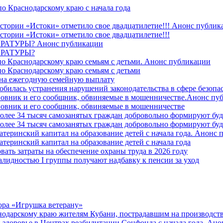
о Краснодарскому краю с начала года
стории «Истоки» отметило свое двадцатилетие!!! Анонс публик
стории «Истоки» отметило свое двадцатилетие!!!
ТУРЫ? Анонс публикации
РАТУРЫ?
о Краснодарскому краю семьям с детьми. Анонс публикации
о Краснодарскому краю семьям с детьми
й на ежегодную семейную выплату
билась устранения нарушений законодательства в сфере безопас
овник и его сообщник, обвиняемые в мошенничестве.Анонс пу
овник и его сообщник, обвиняемые в мошенничестве
более 34 тысяч самозанятых граждан добровольно формируют б
более 34 тысяч самозанятых граждан добровольно формируют б
атеринский капитал на образование детей с начала года. Анонс
атеринский капитал на образование детей с начала года
вать затраты на обеспечение охраны труда в 2026 году
алидностью I группы получают надбавку к пенсии за уход
ора «Игрушка ветерану»
нодарскому краю жителям Кубани, пострадавшим на производст
 здоровье в Центрах реабилитации Соцфонда с начала года. Ан