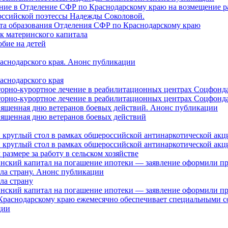
ление в Отделение СФР по Краснодарскому краю на возмещение р
оссийской поэтессы Надежды Соколовой.
нта образования Отделения СФР по Краснодарскому краю
ок материнского капитала
бие на детей
раснодарского края. Анонс публикации
аснодарского края
торно-курортное лечение в реабилитационных центрах Соцфонда
торно-курортное лечение в реабилитационных центрах Соцфонда 
священная дню ветеранов боевых действий. Анонс публикации
священная дню ветеранов боевых действий
 круглый стол в рамках общероссийской антинаркотической ак
 круглый стол в рамках общероссийской антинаркотической ак
азмере за работу в сельском хозяйстве
ринский капитал на погашение ипотеки — заявление оформили п
ила страну. Анонс публикации
ла страну
ринский капитал на погашение ипотеки — заявление оформили пр
 Краснодарскому краю ежемесячно обеспечивает специальными
ции