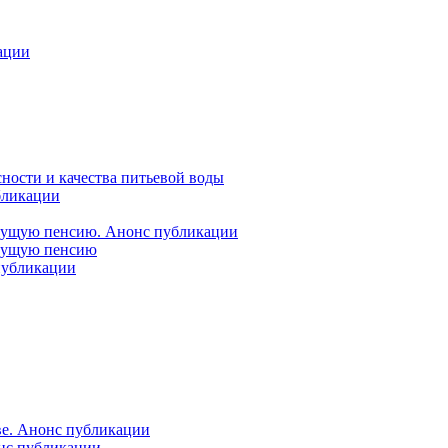
ации
ности и качества питьевой воды
бликации
удущую пенсию. Анонс публикации
удущую пенсию
 публикации
ве. Анонс публикации
онс публикации