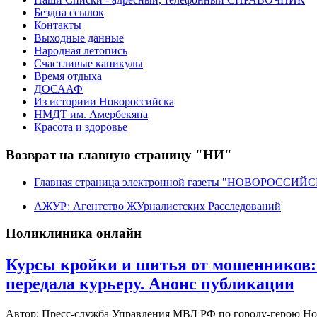
Бездна ссылок
Контакты
Выходные данные
Народная летопись
Счастливые каникулы
Время отдыха
ДОСААФ
Из историии Новороссийска
НМДТ им. Амербекяна
Красота и здоровье
Возврат на главную страницу "НИ"
Главная страница электронной газеты "НОВОРОССИ
АЖУР: Агентство ЖУрналистских Расследований
Поликлиника онлайн
Курсы кройки и шитья от мошенников:
передала курьеру. Анонс публикации
Автор: Пресс-служба Управления МВД РФ по городу-герою Н