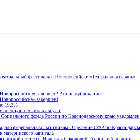
 театральный фестиваль в Новороссийске «Театральная гавань»
 Новороссийска» завершен! Анонс публикации
Новороссийска» завершен!
до 19,3%
овышенную пенсию в августе
 Социального фонда России по Краснодарскому краю уведомлени
 выдало федеральным льготникам Отделение СФР по Краснодарско
ок материнского капитала
российской поэтессы Надежды Соколовой. Анонс публикации