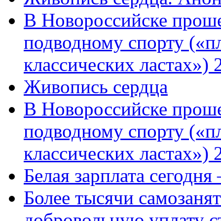
В Новороссийске проше
подводному спорту («пл
классических ластах») 
Живопись сердца
В Новороссийске проше
подводному спорту («пл
классических ластах») 
Белая зарплата сегодня
Более тысячи самозаня
добровольную уплату с