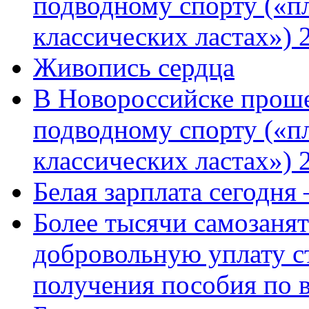
подводному спорту («пл
классических ластах») 
Живопись сердца
В Новороссийске проше
подводному спорту («пл
классических ластах») 
Белая зарплата сегодня
Более тысячи самозаня
добровольную уплату с
получения пособия по 