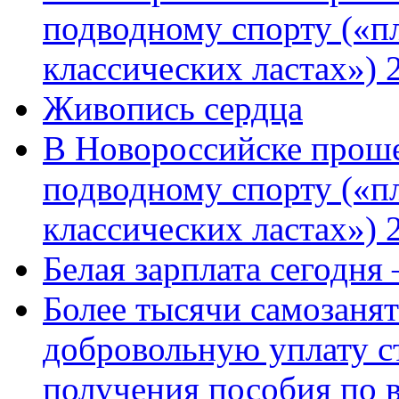
подводному спорту («пл
классических ластах») 
Живопись сердца
В Новороссийске проше
подводному спорту («пл
классических ластах») 
Белая зарплата сегодня
Более тысячи самозаня
добровольную уплату с
получения пособия по 