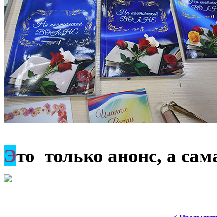
Э
то только анонс, а са