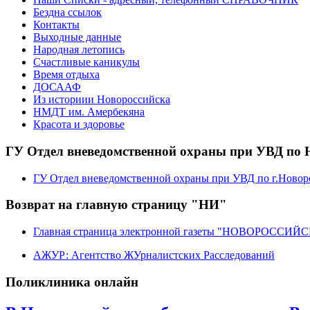
Бездна ссылок
Контакты
Выходные данные
Народная летопись
Счастливые каникулы
Время отдыха
ДОСААФ
Из историии Новороссийска
НМДТ им. Амербекяна
Красота и здоровье
ГУ Отдел вневедомственной охраны при УВД по 
ГУ Отдел вневедомственной охраны при УВД по г.Новор
Возврат на главную страницу "НИ"
Главная страница электронной газеты "НОВОРОССИ
АЖУР: Агентство ЖУрналистских Расследований
Поликлиника онлайн