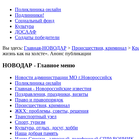
Поликлиника онлайн
Подлинники!
Социальный фонд
Культура
ДОСААФ
Солдаты победители
Вы здесь:
Главная-НОВОДАР
>
Происшествия, криминал
>
Кр
жизнь как на холсте». Анонс публикации
НОВОДАР - Главное меню
Новости администрации МО г.Новороссийск
Поликлиника онлайн
Главная - Новороссийские известия
Поздравления, праздники, визиты
Право и правопорядок
Происшествия, криминал
ЖКХ: проблемы, советы, решения
Транспортный узел
Спорт, туризм
Культура, отдых, досуг, хобби
Наша добрая память
Наши Списки - адресный, телефонный СПРАВОЧНИК