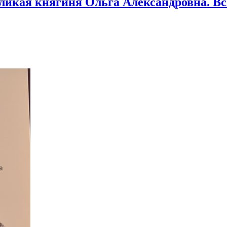
икая княгиня Ольга Александровна. Вся