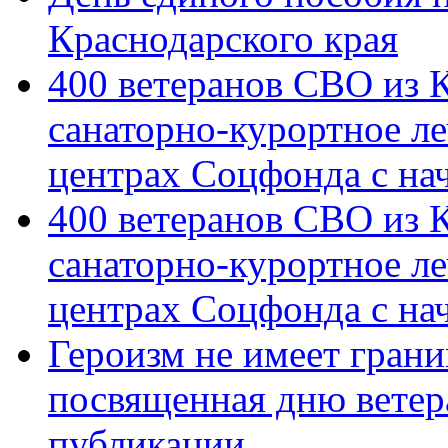
Краснодарского края
400 ветеранов СВО из 
санаторно-курортное л
центрах Соцфонда с на
400 ветеранов СВО из 
санаторно-курортное л
центрах Соцфонда с нач
Героизм не имеет грани
посвященная дню ветер
публикации