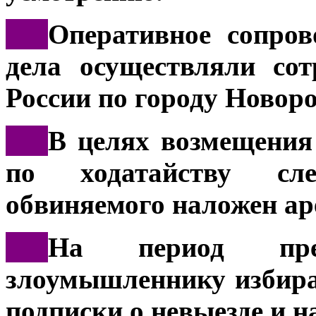
***
Оперативное сопров
дела осуществляли с
России по городу Новоро
***
В целях возмещения
по ходатайству сл
обвиняемого наложен аре
***
На период предв
злоумышленнику избира
подписки о невыезде и 