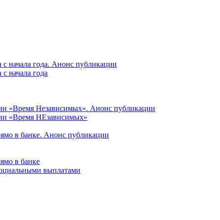
 с начала года. Анонс публикации
с начала года
ции «Время Независимых». Анонс публикации
ции «Время НЕзависимых»
рямо в банке. Анонс публикации
ямо в банке
 социальными выплатами