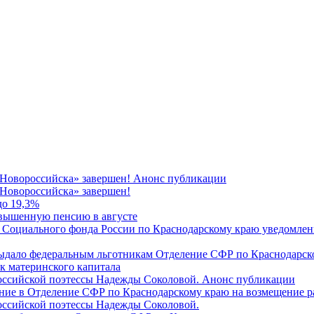
 Новороссийска» завершен! Анонс публикации
Новороссийска» завершен!
до 19,3%
овышенную пенсию в августе
 Социального фонда России по Краснодарскому краю уведомлени
 выдало федеральным льготникам Отделение СФР по Краснодарско
ок материнского капитала
российской поэтессы Надежды Соколовой. Анонс публикации
ление в Отделение СФР по Краснодарскому краю на возмещение р
оссийской поэтессы Надежды Соколовой.