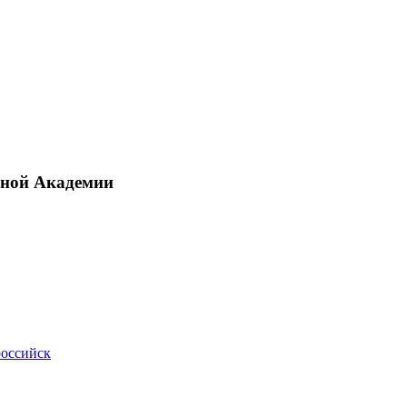
рной Академии
российск