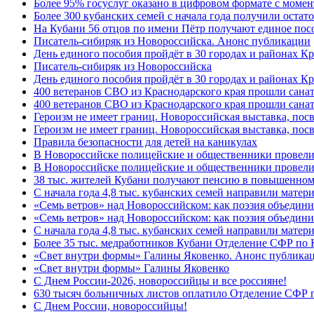
Более 95% госуслуг оказано в цифровом формате с моме
Более 300 кубанских семей с начала года получили остат
На Кубани 56 отцов по имени Пётр получают единое посо
Писатель-сибиряк из Новороссийска. Анонс публикации
День единого пособия пройдёт в 30 городах и районах К
Писатель-сибиряк из Новороссийска
День единого пособия пройдёт в 30 городах и районах Кр
400 ветеранов СВО из Краснодарского края прошли сана
400 ветеранов СВО из Краснодарского края прошли сана
Героизм не имеет границ. Новороссийская выставка, по
Героизм не имеет границ. Новороссийская выставка, по
Правила безопасности для детей на каникулах
В Новороссийске полицейские и общественники провели
В Новороссийске полицейские и общественники провели
38 тыс. жителей Кубани получают пенсию в повышенном р
С начала года 4,8 тыс. кубанских семей направили мате
«Семь ветров» над Новороссийском: как поэзия объедин
«Семь ветров» над Новороссийском: как поэзия объедини
С начала года 4,8 тыс. кубанских семей направили мате
Более 35 тыс. медработников Кубани Отделение СФР по
«Свет внутри формы» Галины Яковенко. Анонс публика
«Свет внутри формы» Галины Яковенко
C Днем России-2026, новороссийцы и все россияне!
630 тысяч больничных листов оплатило Отделение СФР п
C Днем России, новороссийцы!