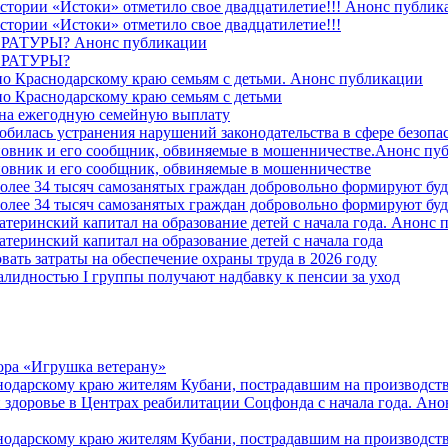
стории «Истоки» отметило свое двадцатилетие!!! Анонс публик
стории «Истоки» отметило свое двадцатилетие!!!
ТУРЫ? Анонс публикации
РАТУРЫ?
о Краснодарскому краю семьям с детьми. Анонс публикации
о Краснодарскому краю семьям с детьми
й на ежегодную семейную выплату
билась устранения нарушений законодательства в сфере безопас
овник и его сообщник, обвиняемые в мошенничестве.Анонс пу
овник и его сообщник, обвиняемые в мошенничестве
более 34 тысяч самозанятых граждан добровольно формируют б
более 34 тысяч самозанятых граждан добровольно формируют б
атеринский капитал на образование детей с начала года. Анонс
атеринский капитал на образование детей с начала года
вать затраты на обеспечение охраны труда в 2026 году
алидностью I группы получают надбавку к пенсии за уход
ора «Игрушка ветерану»
нодарскому краю жителям Кубани, пострадавшим на производст
 здоровье в Центрах реабилитации Соцфонда с начала года. Ан
нодарскому краю жителям Кубани, пострадавшим на производст