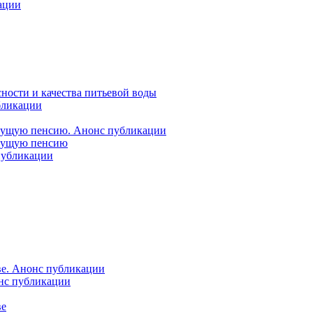
ации
ности и качества питьевой воды
бликации
удущую пенсию. Анонс публикации
удущую пенсию
 публикации
ве. Анонс публикации
онс публикации
ве