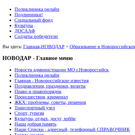
Поликлиника онлайн
Подлинники!
Социальный фонд
Культура
ДОСААФ
Солдаты победители
Вы здесь:
Главная-НОВОДАР
>
Образование в Новороссийско
НОВОДАР - Главное меню
Новости администрации МО г.Новороссийск
Поликлиника онлайн
Главная - Новороссийские известия
Поздравления, праздники, визиты
Право и правопорядок
Происшествия, криминал
ЖКХ: проблемы, советы, решения
Транспортный узел
Спорт, туризм
Культура, отдых, досуг, хобби
Наша добрая память
Наши Списки - адресный, телефонный СПРАВОЧНИК
Бездна ссылок