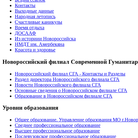
Контакты
Выходные данные
Народная летопись
Счастливые каникулы
Время отдыха
ДОСААФ
Из историии Новороссийска
НМДТ им. Амербекяна
Красота и здоровье
Новороссийский филиал Современной Гуманита
Новороссийский филиал СГА - Контакты и Разделы
Раздел директора Новороссийского филиала СГА
Новости Новороссийского филиала СГА
Основные сведения о Новороссийском филиале СГА
Образование в Новороссийском филиале СГА
Уровни образования
Общее образование. Управление образования МО г.Ново
Среднее профессиональное образование
Высшее профессиональное образование
Послевузовское профессиональное образование