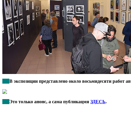
***
В экспозиции представлено около восьмидесяти работ а
***
Это только анонс, а сама публикацмя
ЗДЕСЬ
.