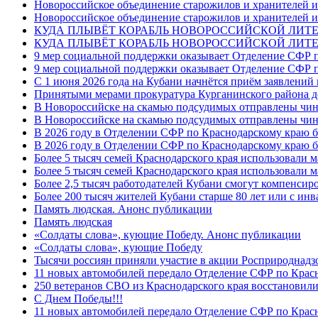
Новороссийское объединение старожилов и хранителей и
Новороссийское объединение старожилов и хранителей и
КУДА ПЛЫВЁТ КОРАБЛЬ НОВОРОССИЙСКОЙ ЛИТЕРА
КУДА ПЛЫВЁТ КОРАБЛЬ НОВОРОССИЙСКОЙ ЛИТЕ
9 мер социальной поддержки оказывает Отделение СФР п
9 мер социальной поддержки оказывает Отделение СФР п
С 1 июня 2026 года на Кубани начнётся приём заявлени
Принятыми мерами прокуратура Курганинского района до
В Новороссийске на скамью подсудимых отправлены чин
В Новороссийске на скамью подсудимых отправлены чин
В 2026 году в Отделении СФР по Краснодарскому краю 
В 2026 году в Отделении СФР по Краснодарскому краю 
Более 5 тысяч семей Краснодарского края использовали м
Более 5 тысяч семей Краснодарского края использовали м
Более 2,5 тысяч работодателей Кубани смогут компенсиро
Более 200 тысяч жителей Кубани старше 80 лет или с инв
Память людская. Анонс публикации
Память людская
«Солдаты слова», кующие Победу. Анонс публикации
«Солдаты слова», кующие Победу
Тысячи россиян приняли участие в акции Росприроднадз
11 новых автомобилей передало Отделение СФР по Крас
250 ветеранов СВО из Краснодарского края восстановили
С Днем Победы!!!
11 новых автомобилей передало Отделение СФР по Крас