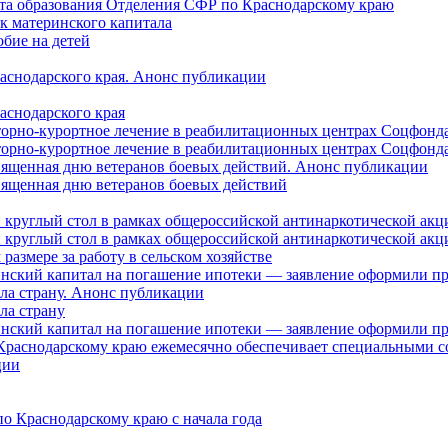
нта образования Отделения СФР по Краснодарскому краю
ок материнского капитала
бие на детей
раснодарского края. Анонс публикации
аснодарского края
торно-курортное лечение в реабилитационных центрах Соцфонда
торно-курортное лечение в реабилитационных центрах Соцфонда 
священная дню ветеранов боевых действий. Анонс публикации
священная дню ветеранов боевых действий
 круглый стол в рамках общероссийской антинаркотической ак
 круглый стол в рамках общероссийской антинаркотической ак
азмере за работу в сельском хозяйстве
ринский капитал на погашение ипотеки — заявление оформили п
ила страну. Анонс публикации
ла страну
ринский капитал на погашение ипотеки — заявление оформили пр
 Краснодарскому краю ежемесячно обеспечивает специальными
ции
о Краснодарскому краю с начала года