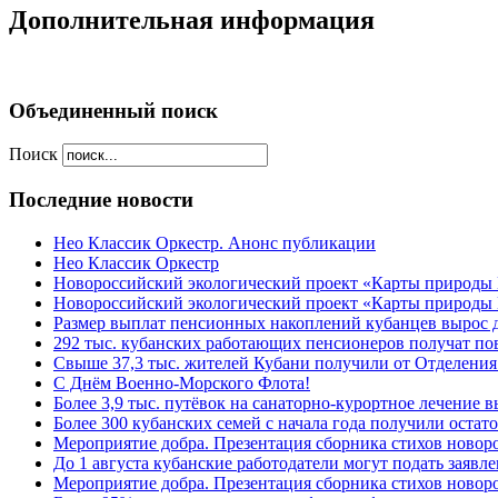
Дополнительная информация
Объединенный поиск
Поиск
Последние новости
Нео Классик Оркестр. Анонс публикации
Нео Классик Оркестр
Новороссийский экологический проект «Карты природы
Новороссийский экологический проект «Карты природы 
Размер выплат пенсионных накоплений кубанцев вырос 
292 тыс. кубанских работающих пенсионеров получат п
Свыше 37,3 тыс. жителей Кубани получили от Отделения
C Днём Военно-Морского Флота!
Более 3,9 тыс. путёвок на санаторно-курортное лечение
Более 300 кубанских семей с начала года получили остат
Мероприятие добра. Презентация сборника стихов ново
До 1 августа кубанские работодатели могут подать заяв
Мероприятие добра. Презентация сборника стихов новор