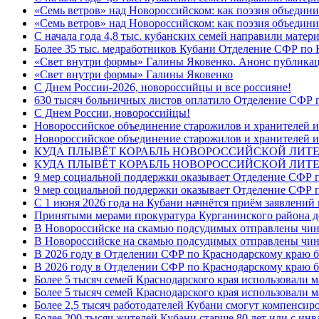
«Семь ветров» над Новороссийском: как поэзия объедин
«Семь ветров» над Новороссийском: как поэзия объедини
С начала года 4,8 тыс. кубанских семей направили мате
Более 35 тыс. медработников Кубани Отделение СФР по
«Свет внутри формы» Галины Яковенко. Анонс публика
«Свет внутри формы» Галины Яковенко
C Днем России-2026, новороссийцы и все россияне!
630 тысяч больничных листов оплатило Отделение СФР п
C Днем России, новороссийцы!
Новороссийское объединение старожилов и хранителей и
Новороссийское объединение старожилов и хранителей и
КУДА ПЛЫВЁТ КОРАБЛЬ НОВОРОССИЙСКОЙ ЛИТЕРА
КУДА ПЛЫВЁТ КОРАБЛЬ НОВОРОССИЙСКОЙ ЛИТЕ
9 мер социальной поддержки оказывает Отделение СФР п
9 мер социальной поддержки оказывает Отделение СФР п
С 1 июня 2026 года на Кубани начнётся приём заявлени
Принятыми мерами прокуратура Курганинского района до
В Новороссийске на скамью подсудимых отправлены чин
В Новороссийске на скамью подсудимых отправлены чин
В 2026 году в Отделении СФР по Краснодарскому краю 
В 2026 году в Отделении СФР по Краснодарскому краю 
Более 5 тысяч семей Краснодарского края использовали м
Более 5 тысяч семей Краснодарского края использовали м
Более 2,5 тысяч работодателей Кубани смогут компенсиро
Более 200 тысяч жителей Кубани старше 80 лет или с инв