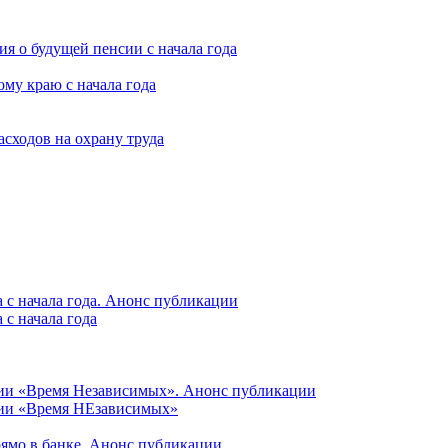
я о будущей пенсии с начала года
му краю с начала года
асходов на охрану труда
 с начала года. Анонс публикации
с начала года
ции «Время Независимых». Анонс публикации
ции «Время НЕзависимых»
рямо в банке. Анонс публикации