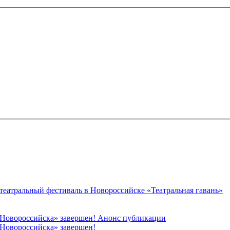
 театральный фестиваль в Новороссийске «Театральная гавань»
 Новороссийска» завершен! Анонс публикации
Новороссийска» завершен!