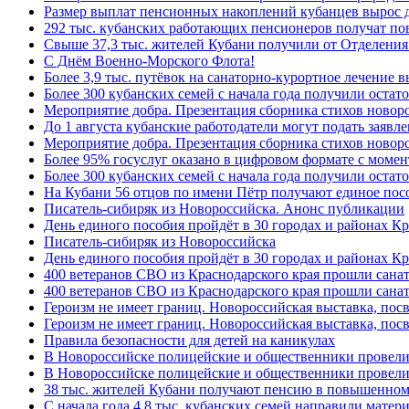
Размер выплат пенсионных накоплений кубанцев вырос 
292 тыс. кубанских работающих пенсионеров получат п
Свыше 37,3 тыс. жителей Кубани получили от Отделения
C Днём Военно-Морского Флота!
Более 3,9 тыс. путёвок на санаторно-курортное лечение
Более 300 кубанских семей с начала года получили остат
Мероприятие добра. Презентация сборника стихов ново
До 1 августа кубанские работодатели могут подать заяв
Мероприятие добра. Презентация сборника стихов новор
Более 95% госуслуг оказано в цифровом формате с моме
Более 300 кубанских семей с начала года получили остат
На Кубани 56 отцов по имени Пётр получают единое посо
Писатель-сибиряк из Новороссийска. Анонс публикации
День единого пособия пройдёт в 30 городах и районах К
Писатель-сибиряк из Новороссийска
День единого пособия пройдёт в 30 городах и районах Кр
400 ветеранов СВО из Краснодарского края прошли сана
400 ветеранов СВО из Краснодарского края прошли сана
Героизм не имеет границ. Новороссийская выставка, по
Героизм не имеет границ. Новороссийская выставка, по
Правила безопасности для детей на каникулах
В Новороссийске полицейские и общественники провели
В Новороссийске полицейские и общественники провели
38 тыс. жителей Кубани получают пенсию в повышенном р
С начала года 4,8 тыс. кубанских семей направили мате