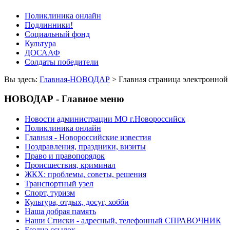
Поликлиника онлайн
Подлинники!
Социальный фонд
Культура
ДОСААФ
Солдаты победители
Вы здесь:
Главная-НОВОДАР
> Главная страница электрон
НОВОДАР - Главное меню
Новости администрации МО г.Новороссийск
Поликлиника онлайн
Главная - Новороссийские известия
Поздравления, праздники, визиты
Право и правопорядок
Происшествия, криминал
ЖКХ: проблемы, советы, решения
Транспортный узел
Спорт, туризм
Культура, отдых, досуг, хобби
Наша добрая память
Наши Списки - адресный, телефонный СПРАВОЧНИК
Бездна ссылок