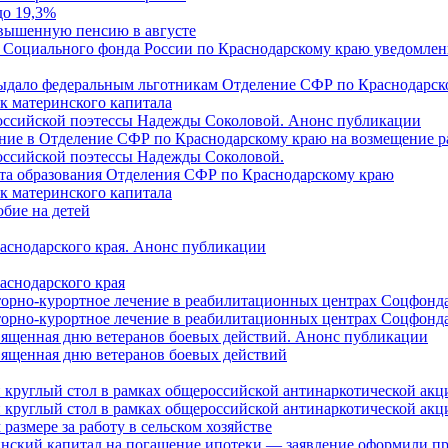
до 19,3%
овышенную пенсию в августе
 Социального фонда России по Краснодарскому краю уведомлени
 выдало федеральным льготникам Отделение СФР по Краснодарско
ок материнского капитала
российской поэтессы Надежды Соколовой. Анонс публикации
ление в Отделение СФР по Краснодарскому краю на возмещение р
оссийской поэтессы Надежды Соколовой.
нта образования Отделения СФР по Краснодарскому краю
ок материнского капитала
бие на детей
раснодарского края. Анонс публикации
аснодарского края
торно-курортное лечение в реабилитационных центрах Соцфонда
торно-курортное лечение в реабилитационных центрах Соцфонда 
священная дню ветеранов боевых действий. Анонс публикации
священная дню ветеранов боевых действий
 круглый стол в рамках общероссийской антинаркотической ак
 круглый стол в рамках общероссийской антинаркотической ак
азмере за работу в сельском хозяйстве
ринский капитал на погашение ипотеки — заявление оформили п