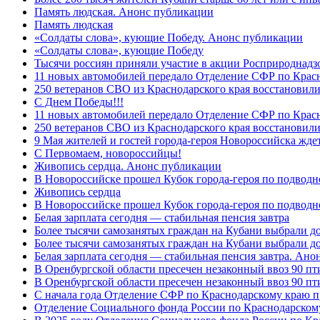
Память людская. Анонс публикации
Память людская
«Солдаты слова», кующие Победу. Анонс публикации
«Солдаты слова», кующие Победу
Тысячи россиян приняли участие в акции Росприроднадз
11 новых автомобилей передало Отделение СФР по Крас
250 ветеранов СВО из Краснодарского края восстановили
С Днем Победы!!!
11 новых автомобилей передало Отделение СФР по Крас
250 ветеранов СВО из Краснодарского края восстановили
9 Мая жителей и гостей города-героя Новороссийска жде
C Первомаем, новороссийцы!
Живопись сердца. Анонс публикации
В Новороссийске прошел Кубок города-героя по подводно
Живопись сердца
В Новороссийске прошел Кубок города-героя по подводном
Белая зарплата сегодня — стабильная пенсия завтра
Более тысячи самозанятых граждан на Кубани выбрали д
Более тысячи самозанятых граждан на Кубани выбрали д
Белая зарплата сегодня — стабильная пенсия завтра. Ан
В Оренбургской области пресечен незаконный ввоз 90 пт
В Оренбургской области пресечен незаконный ввоз 90 пт
С начала года Отделение СФР по Краснодарскому краю п
Отделение Социального фонда России по Краснодарскому