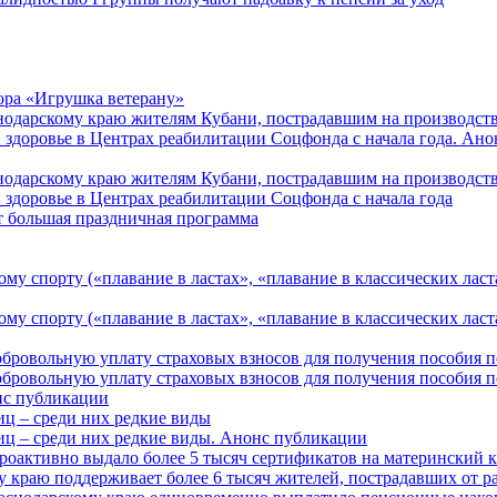
ора «Игрушка ветерану»
нодарскому краю жителям Кубани, пострадавшим на производст
 здоровье в Центрах реабилитации Соцфонда с начала года. Ан
нодарскому краю жителям Кубани, пострадавшим на производст
 здоровье в Центрах реабилитации Соцфонда с начала года
т большая праздничная программа
му спорту («плавание в ластах», «плавание в классических ласт
у спорту («плавание в ластах», «плавание в классических ласта
обровольную уплату страховых взносов для получения пособия 
обровольную уплату страховых взносов для получения пособия 
онс публикации
иц – среди них редкие виды
иц – среди них редкие виды. Анонс публикации
роактивно выдало более 5 тысяч сертификатов на материнский 
 краю поддерживает более 6 тысяч жителей, пострадавших от 