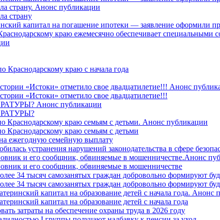
ила страну. Анонс публикации
ла страну
ринский капитал на погашение ипотеки — заявление оформили пр
 Краснодарскому краю ежемесячно обеспечивает специальными
ции
о Краснодарскому краю с начала года
стории «Истоки» отметило свое двадцатилетие!!! Анонс публик
стории «Истоки» отметило свое двадцатилетие!!!
ТУРЫ? Анонс публикации
РАТУРЫ?
о Краснодарскому краю семьям с детьми. Анонс публикации
о Краснодарскому краю семьям с детьми
й на ежегодную семейную выплату
билась устранения нарушений законодательства в сфере безопас
овник и его сообщник, обвиняемые в мошенничестве.Анонс пу
овник и его сообщник, обвиняемые в мошенничестве
более 34 тысяч самозанятых граждан добровольно формируют б
более 34 тысяч самозанятых граждан добровольно формируют б
атеринский капитал на образование детей с начала года. Анонс
атеринский капитал на образование детей с начала года
вать затраты на обеспечение охраны труда в 2026 году
алидностью I группы получают надбавку к пенсии за уход