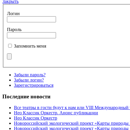
Закрыть
Логин
Пароль
Запомнить меня
Забыли пароль?
Забыли логин?
Зарегистрироваться
Последние новости
Все театры в гости будут к нам или VIII Международный
Нео Классик Оркестр. Анонс публикации
Нео Классик Оркестр
Новороссийский экологический проект «Карты природы
Новороссийский экологический проект «Карты природы 