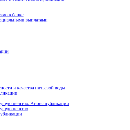
ямо в банке
 социальными выплатами
ации
ности и качества питьевой воды
бликации
удущую пенсию. Анонс публикации
удущую пенсию
 публикации