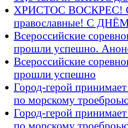
ХРИСТОС ВОСКРЕС! С 
православные! C ДН
Всероссийские соревно
прошли успешно. Анон
Всероссийские соревно
прошли успешно
Город-герой принимает
по морскому троеброью
Город-герой принимает
по морскому троеброью