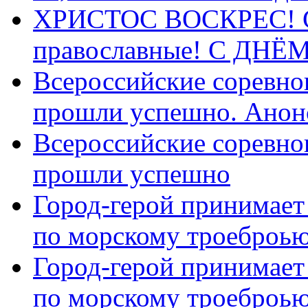
ХРИСТОС ВОСКРЕС! С 
православные! C ДН
Всероссийские соревно
прошли успешно. Анон
Всероссийские соревно
прошли успешно
Город-герой принимает
по морскому троеброью
Город-герой принимает
по морскому троеброью