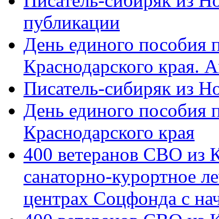
Писатель-сибиряк из Н
публикации
День единого пособия п
Краснодарского края. 
Писатель-сибиряк из Н
День единого пособия п
Краснодарского края
400 ветеранов СВО из 
санаторно-курортное л
центрах Соцфонда с на