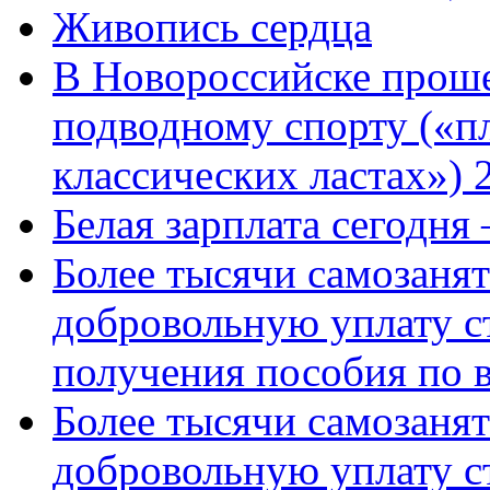
Живопись сердца
В Новороссийске проше
подводному спорту («пл
классических ластах») 
Белая зарплата сегодня
Более тысячи самозаня
добровольную уплату с
получения пособия по 
Более тысячи самозаня
добровольную уплату с