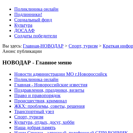
Поликлиника онлайн
Подлинники!
Социальный фонд
Культура
ДОСААФ
Солдаты победители
Вы здесь:
Главная-НОВОДАР
>
Спорт, туризм
>
Краткая инфо
Анонс публикации
НОВОДАР - Главное меню
Новости администрации МО г.Новороссийск
Поликлиника онлайн
Главная - Новороссийские известия
Поздравления, праздники, визиты
Право и правопорядок
Происшествия, криминал
ЖКХ: проблемы, советы, решения
Транспортный узел
Спорт, туризм
Культура, отдых, досуг, хобби
Наша добрая память
Наши Списки - адресный, телефонный СПРАВОЧНИК