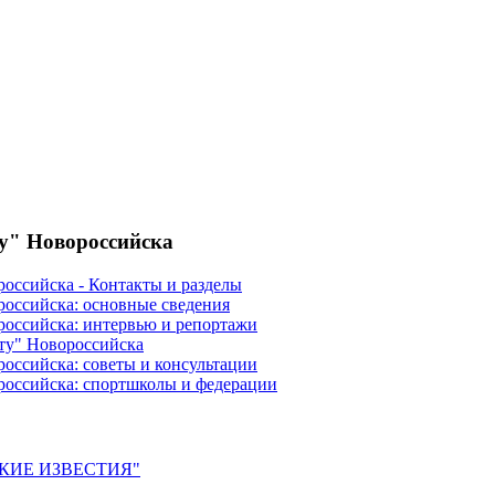
ту" Новороссийска
российска - Контакты и разделы
российска: основные сведения
российска: интервью и репортажи
ту" Новороссийска
оссийска: советы и консультации
российска: спортшколы и федерации
ЙСКИЕ ИЗВЕСТИЯ"