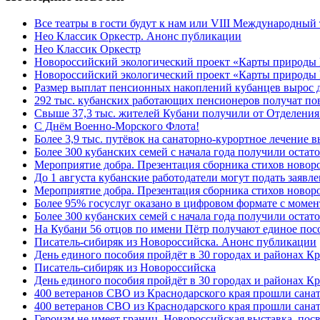
Все театры в гости будут к нам или VIII Международный
Нео Классик Оркестр. Анонс публикации
Нео Классик Оркестр
Новороссийский экологический проект «Карты природы
Новороссийский экологический проект «Карты природы 
Размер выплат пенсионных накоплений кубанцев вырос 
292 тыс. кубанских работающих пенсионеров получат п
Свыше 37,3 тыс. жителей Кубани получили от Отделения
C Днём Военно-Морского Флота!
Более 3,9 тыс. путёвок на санаторно-курортное лечение
Более 300 кубанских семей с начала года получили остат
Мероприятие добра. Презентация сборника стихов ново
До 1 августа кубанские работодатели могут подать заяв
Мероприятие добра. Презентация сборника стихов новор
Более 95% госуслуг оказано в цифровом формате с моме
Более 300 кубанских семей с начала года получили остат
На Кубани 56 отцов по имени Пётр получают единое посо
Писатель-сибиряк из Новороссийска. Анонс публикации
День единого пособия пройдёт в 30 городах и районах К
Писатель-сибиряк из Новороссийска
День единого пособия пройдёт в 30 городах и районах Кр
400 ветеранов СВО из Краснодарского края прошли сана
400 ветеранов СВО из Краснодарского края прошли сана
Героизм не имеет границ. Новороссийская выставка, по