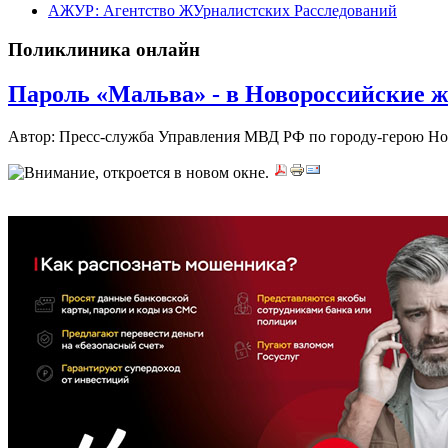
АЖУР: Агентство ЖУрналистских Расследований
Поликлиника онлайн
Пароль «Мальва» - в Новороссийские 
Автор: Пресс-служба Управления МВД РФ по городу-герою Н