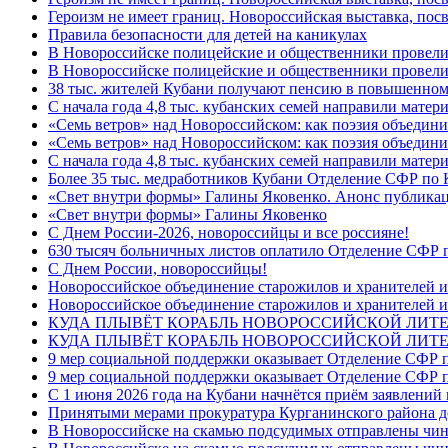
Героизм не имеет границ. Новороссийская выставка, по
Правила безопасности для детей на каникулах
В Новороссийске полицейские и общественники провели
В Новороссийске полицейские и общественники провели
38 тыс. жителей Кубани получают пенсию в повышенном р
С начала года 4,8 тыс. кубанских семей направили мате
«Семь ветров» над Новороссийском: как поэзия объедин
«Семь ветров» над Новороссийском: как поэзия объедини
С начала года 4,8 тыс. кубанских семей направили мате
Более 35 тыс. медработников Кубани Отделение СФР по
«Свет внутри формы» Галины Яковенко. Анонс публика
«Свет внутри формы» Галины Яковенко
C Днем России-2026, новороссийцы и все россияне!
630 тысяч больничных листов оплатило Отделение СФР п
C Днем России, новороссийцы!
Новороссийское объединение старожилов и хранителей и
Новороссийское объединение старожилов и хранителей и
КУДА ПЛЫВЁТ КОРАБЛЬ НОВОРОССИЙСКОЙ ЛИТЕРА
КУДА ПЛЫВЁТ КОРАБЛЬ НОВОРОССИЙСКОЙ ЛИТЕ
9 мер социальной поддержки оказывает Отделение СФР п
9 мер социальной поддержки оказывает Отделение СФР п
С 1 июня 2026 года на Кубани начнётся приём заявлени
Принятыми мерами прокуратура Курганинского района до
В Новороссийске на скамью подсудимых отправлены чин