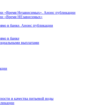
ции «Время Независимых». Анонс публикации
ции «Время НЕзависимых»
рямо в банке. Анонс публикации
ямо в банке
 социальными выплатами
ации
ности и качества питьевой воды
бликации