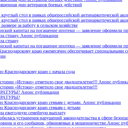
священная дню ветеранов боевых действий
 круглый стол в рамках общероссийской антинаркотической ак
 круглый стол в рамках общероссийской антинаркотической ак
азмере за работу в сельском хозяйстве
ринский капитал на погашение ипотеки — заявление оформили п
ила страну. Анонс публикации
ла страну
ринский капитал на погашение ипотеки — заявление оформили пр
 Краснодарскому краю ежемесячно обеспечивает специальными
ции
о Краснодарскому краю с начала года
стории «Истоки» отметило свое двадцатилетие!!! Анонс публик
стории «Истоки» отметило свое двадцатилетие!!!
ТУРЫ? Анонс публикации
РАТУРЫ?
о Краснодарскому краю семьям с детьми. Анонс публикации
о Краснодарскому краю семьям с детьми
й на ежегодную семейную выплату
билась устранения нарушений законодательства в сфере безопас
овник и его сообщник, обвиняемые в мошенничестве.Анонс пу