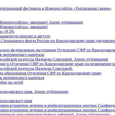
 театральный фестиваль в Новороссийске «Театральная гавань»
 Новороссийска» завершен! Анонс публикации
Новороссийска» завершен!
до 19,3%
овышенную пенсию в августе
 Социального фонда России по Краснодарскому краю уведомлени
 выдало федеральным льготникам Отделение СФР по Краснодарско
ок материнского капитала
российской поэтессы Надежды Соколовой. Анонс публикации
ление в Отделение СФР по Краснодарскому краю на возмещение р
оссийской поэтессы Надежды Соколовой.
нта образования Отделения СФР по Краснодарскому краю
ок материнского капитала
бие на детей
раснодарского края. Анонс публикации
аснодарского края
торно-курортное лечение в реабилитационных центрах Соцфонда
торно-курортное лечение в реабилитационных центрах Соцфонда 
священная дню ветеранов боевых действий. Анонс публикации