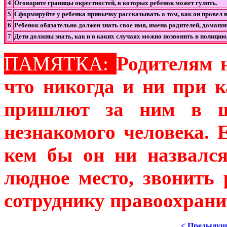
4
Оговорите границы окрестностей, в которых ребенок может гулять.
5
Сформируйте у ребенка привычку рассказывать о том, как он провел в
6
Ребенок обязательно должен знать свое имя, имена родителей, домашни
7
Дети должны знать, как и в каких случаях можно позвонить в полици
ПАМЯТКА:
Родителям 
что никогда и ни при к
пришлют за ним в ш
незнакомого человека. 
кем бы он ни назвался
людное место, звонить
сотруднику правоохран
< Предыдущ