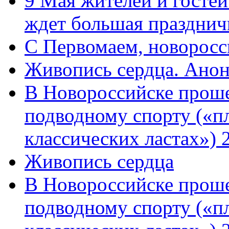
9 Мая жителей и гостей
ждет большая празднич
C Первомаем, новорос
Живопись сердца. Анон
В Новороссийске проше
подводному спорту («пл
классических ластах») 
Живопись сердца
В Новороссийске проше
подводному спорту («пл