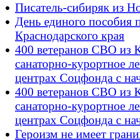
Писатель-сибиряк из Н
День единого пособия п
Краснодарского края
400 ветеранов СВО из 
санаторно-курортное л
центрах Соцфонда с на
400 ветеранов СВО из 
санаторно-курортное л
центрах Соцфонда с нач
Героизм не имеет грани