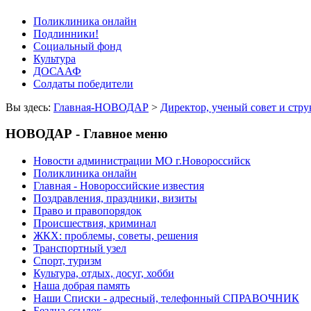
Поликлиника онлайн
Подлинники!
Социальный фонд
Культура
ДОСААФ
Солдаты победители
Вы здесь:
Главная-НОВОДАР
>
Директор, ученый совет и стр
НОВОДАР - Главное меню
Новости администрации МО г.Новороссийск
Поликлиника онлайн
Главная - Новороссийские известия
Поздравления, праздники, визиты
Право и правопорядок
Происшествия, криминал
ЖКХ: проблемы, советы, решения
Транспортный узел
Спорт, туризм
Культура, отдых, досуг, хобби
Наша добрая память
Наши Списки - адресный, телефонный СПРАВОЧНИК
Бездна ссылок