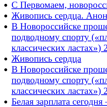
C Первомаем, новорос
Живопись сердца. Анон
В Новороссийске проше
подводному спорту («пл
классических ластах») 
Живопись сердца
В Новороссийске проше
подводному спорту («пл
классических ластах») 
Белая зарплата сегодня