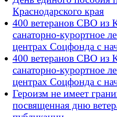
Краснодарского края
400 ветеранов СВО из 
санаторно-курортное л
центрах Соцфонда с на
400 ветеранов СВО из 
санаторно-курортное л
центрах Соцфонда с нач
Героизм не имеет грани
посвященная дню ветер
публикации