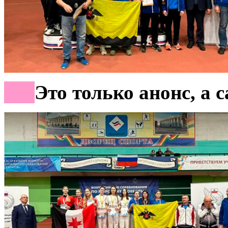
***
Это только анонс
,
а с