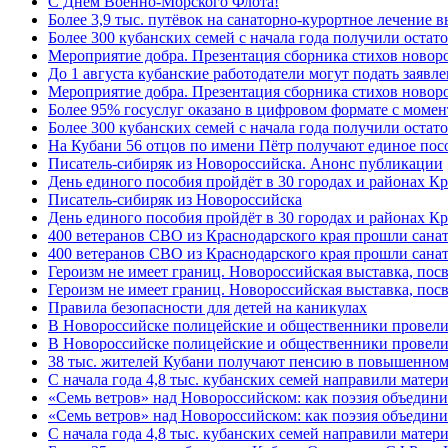
C Днём Военно-Морского Флота!
Более 3,9 тыс. путёвок на санаторно-курортное лечение
Более 300 кубанских семей с начала года получили остат
Мероприятие добра. Презентация сборника стихов ново
До 1 августа кубанские работодатели могут подать заяв
Мероприятие добра. Презентация сборника стихов новор
Более 95% госуслуг оказано в цифровом формате с моме
Более 300 кубанских семей с начала года получили остат
На Кубани 56 отцов по имени Пётр получают единое посо
Писатель-сибиряк из Новороссийска. Анонс публикации
День единого пособия пройдёт в 30 городах и районах К
Писатель-сибиряк из Новороссийска
День единого пособия пройдёт в 30 городах и районах Кр
400 ветеранов СВО из Краснодарского края прошли сана
400 ветеранов СВО из Краснодарского края прошли сана
Героизм не имеет границ. Новороссийская выставка, по
Героизм не имеет границ. Новороссийская выставка, по
Правила безопасности для детей на каникулах
В Новороссийске полицейские и общественники провели
В Новороссийске полицейские и общественники провели
38 тыс. жителей Кубани получают пенсию в повышенном р
С начала года 4,8 тыс. кубанских семей направили мате
«Семь ветров» над Новороссийском: как поэзия объедин
«Семь ветров» над Новороссийском: как поэзия объедини
С начала года 4,8 тыс. кубанских семей направили мате