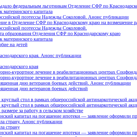
 выдало федеральным льготникам Отделение СФР по Краснодарско
ок материнского капитала
российской поэтессы Надежды Соколовой. Анонс публикации
ление в Отделение СФР по Краснодарскому краю на возмещение р
оссийской поэтессы Надежды Соколовой.
нта образования Отделения СФР по Краснодарскому краю
ок материнского капитала
бие на детей
раснодарского края. Анонс публикации
аснодарского края
торно-курортное лечение в реабилитационных центрах Соцфонда
торно-курортное лечение в реабилитационных центрах Соцфонда 
священная дню ветеранов боевых действий. Анонс публикации
священная дню ветеранов боевых действий
 круглый стол в рамках общероссийской антинаркотической ак
 круглый стол в рамках общероссийской антинаркотической ак
азмере за работу в сельском хозяйстве
ринский капитал на погашение ипотеки — заявление оформили п
ила страну. Анонс публикации
ла страну
ринский капитал на погашение ипотеки — заявление оформили пр