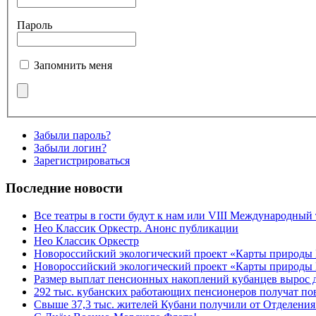
Пароль
Запомнить меня
Забыли пароль?
Забыли логин?
Зарегистрироваться
Последние новости
Все театры в гости будут к нам или VIII Международный
Нео Классик Оркестр. Анонс публикации
Нео Классик Оркестр
Новороссийский экологический проект «Карты природы
Новороссийский экологический проект «Карты природы 
Размер выплат пенсионных накоплений кубанцев вырос 
292 тыс. кубанских работающих пенсионеров получат п
Свыше 37,3 тыс. жителей Кубани получили от Отделения