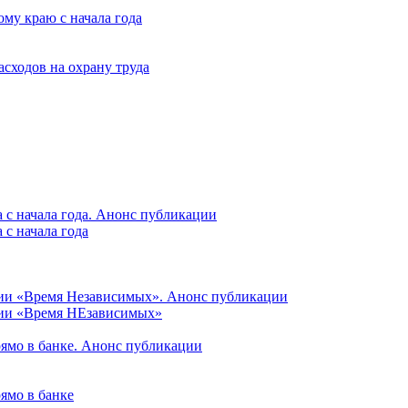
му краю с начала года
асходов на охрану труда
 с начала года. Анонс публикации
с начала года
ции «Время Независимых». Анонс публикации
ции «Время НЕзависимых»
рямо в банке. Анонс публикации
ямо в банке