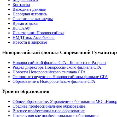
Контакты
Выходные данные
Народная летопись
Счастливые каникулы
Время отдыха
ДОСААФ
Из историии Новороссийска
НМДТ им. Амербекяна
Красота и здоровье
Новороссийский филиал Современной Гуманита
Новороссийский филиал СГА - Контакты и Разделы
Раздел директора Новороссийского филиала СГА
Новости Новороссийского филиала СГА
Основные сведения о Новороссийском филиале СГА
Образование в Новороссийском филиале СГА
Уровни образования
Общее образование. Управление образования МО г.Ново
Среднее профессиональное образование
Высшее профессиональное образование
Послевузовское профессиональное образование