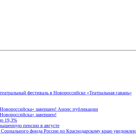
 театральный фестиваль в Новороссийске «Театральная гавань»
 Новороссийска» завершен! Анонс публикации
Новороссийска» завершен!
до 19,3%
овышенную пенсию в августе
 Социального фонда России по Краснодарскому краю уведомлени