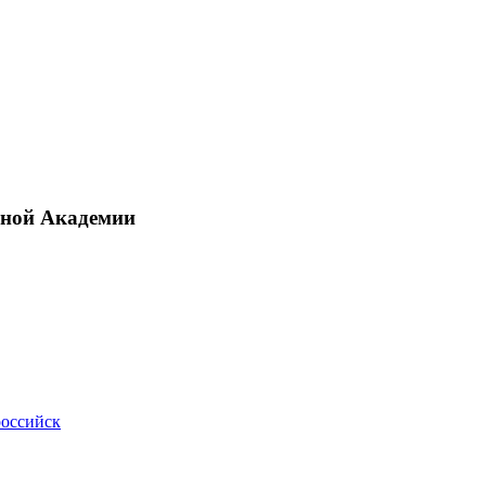
рной Академии
российск