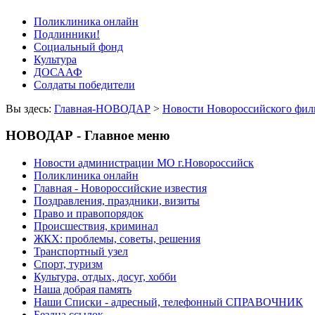
Поликлиника онлайн
Подлинники!
Социальный фонд
Культура
ДОСААФ
Солдаты победители
Вы здесь:
Главная-НОВОДАР
>
Новости Новороссийского фил
НОВОДАР - Главное меню
Новости администрации МО г.Новороссийск
Поликлиника онлайн
Главная - Новороссийские известия
Поздравления, праздники, визиты
Право и правопорядок
Происшествия, криминал
ЖКХ: проблемы, советы, решения
Транспортный узел
Спорт, туризм
Культура, отдых, досуг, хобби
Наша добрая память
Наши Списки - адресный, телефонный СПРАВОЧНИК
Бездна ссылок