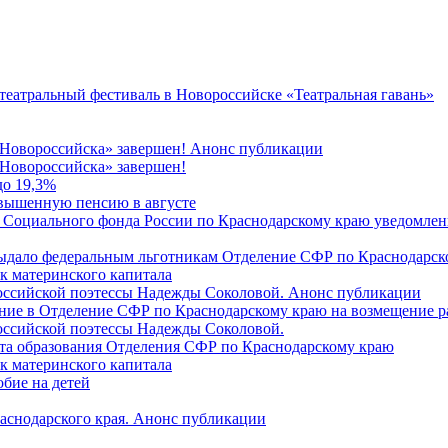
 театральный фестиваль в Новороссийске «Театральная гавань»
 Новороссийска» завершен! Анонс публикации
Новороссийска» завершен!
до 19,3%
овышенную пенсию в августе
 Социального фонда России по Краснодарскому краю уведомлени
 выдало федеральным льготникам Отделение СФР по Краснодарско
ок материнского капитала
российской поэтессы Надежды Соколовой. Анонс публикации
ление в Отделение СФР по Краснодарскому краю на возмещение р
оссийской поэтессы Надежды Соколовой.
нта образования Отделения СФР по Краснодарскому краю
ок материнского капитала
бие на детей
раснодарского края. Анонс публикации