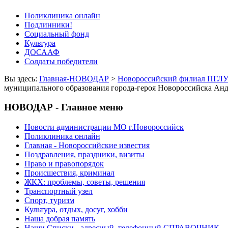
Поликлиника онлайн
Подлинники!
Социальный фонд
Культура
ДОСААФ
Солдаты победители
Вы здесь:
Главная-НОВОДАР
>
Новороссийский филиал ПГЛУ 
муниципального образования города-героя Новороссийска Анд
НОВОДАР - Главное меню
Новости администрации МО г.Новороссийск
Поликлиника онлайн
Главная - Новороссийские известия
Поздравления, праздники, визиты
Право и правопорядок
Происшествия, криминал
ЖКХ: проблемы, советы, решения
Транспортный узел
Спорт, туризм
Культура, отдых, досуг, хобби
Наша добрая память
Наши Списки - адресный, телефонный СПРАВОЧНИК