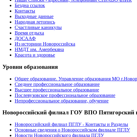
Бездна ссылок
Контакты
Выходные данные
Народная летопись
Счастливые каникулы
Время отдыха
ДОСААФ
Из историии Новороссийска
НМДТ им. Амербекяна
Красота и здоровье
Уровни образования
Общее образование. Управление образования МО г.Ново
Среднее профессиональное образование
Высшее профессиональное образование
Послевузовское профессиональное образование
Непрофессиональное образование, обучение
Новороссийский филиал ГОУ ВПО Пятигорский г
Новороссийский филиал ПГЛУ - Контакты и Разделы
Основные сведения о Новороссийском филиале ПГЛУ
Новости Новороссийского филиала ПГЛУ