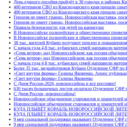
День единого пособия пройдёт в 30 городах и районах Кр
400 ветеранов СВО из Краснодарского края прошли сана
400 ветеранов СВО из Краснодарского края прошли сана
Героизм не имеет границ. Новороссийская выставка, по
Героизм не имеет границ. Новороссийская выставка, по
Правила безопасности для детей на каникулах
В Новороссийске полицейские и общественники провели
В Новороссийске полицейские и общественники провели
38 тыс. жителей Кубани получают пенсию в повышенном р
С начала года 4,8 тыс. кубанских семей направили мате
«Семь ветров» над Новороссийском: как поэзия объедин
«Семь ветров» над Новороссийском: как поэзия объедини
С начала года 4,8 тыс. кубанских семей направили мате
Более 35 тыс. медработников Кубани Отделение СФР по
«Свет внутри формы» Галины Яковенко. Анонс публика
«Свет внутри формы» Галины Яковенко
C Днем России-2026, новороссийцы и все россияне!
630 тысяч больничных листов оплатило Отделение СФР п
C Днем России, новороссийцы!
Новороссийское объединение старожилов и хранителей и
Новороссийское объединение старожилов и хранителей и
КУДА ПЛЫВЁТ КОРАБЛЬ НОВОРОССИЙСКОЙ ЛИТЕРА
КУДА ПЛЫВЁТ КОРАБЛЬ НОВОРОССИЙСКОЙ ЛИТЕ
9 мер социальной поддержки оказывает Отделение СФР п
9 мер социальной поддержки оказывает Отделение СФР п