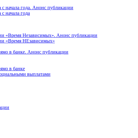
 с начала года. Анонс публикации
с начала года
ции «Время Независимых». Анонс публикации
ции «Время НЕзависимых»
рямо в банке. Анонс публикации
ямо в банке
 социальными выплатами
ации