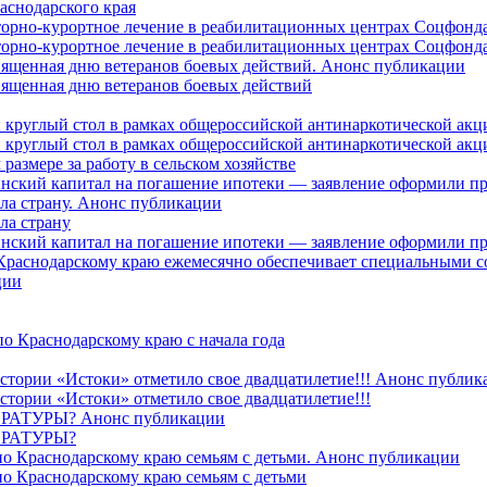
аснодарского края
торно-курортное лечение в реабилитационных центрах Соцфонда
торно-курортное лечение в реабилитационных центрах Соцфонда 
священная дню ветеранов боевых действий. Анонс публикации
священная дню ветеранов боевых действий
 круглый стол в рамках общероссийской антинаркотической ак
 круглый стол в рамках общероссийской антинаркотической ак
азмере за работу в сельском хозяйстве
ринский капитал на погашение ипотеки — заявление оформили п
ила страну. Анонс публикации
ла страну
ринский капитал на погашение ипотеки — заявление оформили пр
 Краснодарскому краю ежемесячно обеспечивает специальными
ции
о Краснодарскому краю с начала года
стории «Истоки» отметило свое двадцатилетие!!! Анонс публик
стории «Истоки» отметило свое двадцатилетие!!!
ТУРЫ? Анонс публикации
РАТУРЫ?
о Краснодарскому краю семьям с детьми. Анонс публикации
о Краснодарскому краю семьям с детьми