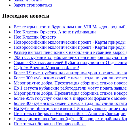
Зарегистрироваться
Последние новости
Все театры в гости будут к нам или VIII Международный
Нео Классик Оркестр. Анонс публикации
Нео Классик Оркестр
Новороссийский экологический проект «Карты природы
Новороссийский экологический проект «Карты природы 
Размер выплат пенсионных накоплений кубанцев вырос 
292 тыс. кубанских работающих пенсионеров получат п
Свыше 37,3 тыс. жителей Кубани получили от Отделения
C Днём Военно-Морского Флота!
Более 3,9 тыс. путёвок на санаторно-курортное лечение
Более 300 кубанских семей с начала года получили остат
Мероприятие добра. Презентация сборника стихов ново
До 1 августа кубанские работодатели могут подать заяв
Мероприятие добра. Презентация сборника стихов новор
Более 95% госуслуг оказано в цифровом формате с моме
Более 300 кубанских семей с начала года получили остат
На Кубани 56 отцов по имени Пётр получают единое посо
Писатель-сибиряк из Новороссийска. Анонс публикации
День единого пособия пройдёт в 30 городах и районах К
Писатель-сибиряк из Новороссийска