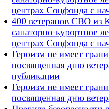
центрах Соцфонда с на
400 ветеранов СВО из 
санаторно-курортное л
центрах Соцфонда с нач
Героизм не имеет грани
посвященная дню ветер
публикации
Героизм не имеет грани
посвященная дню ветер
Правила безопасности д