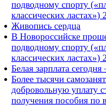
подводному спорту («пл
классических ластах») 
Живопись сердца
В Новороссийске проше
подводному спорту («пл
классических ластах») 
Белая зарплата сегодня
Более тысячи самозаня
добровольную уплату с
получения пособия по 