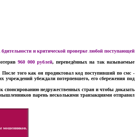
 бдительности и критической проверке любой поступающей
потеряв
960 000 рублей
, переведённых на так называемые
. После того как он продиктовал код поступивший по смс -
их учреждений убеждали потерпевшего, его сбережения под
 к спонсированию недружественных стран и чтобы доказать
оумышленников парень несколькими транзакциями отправил
ке мошенников.