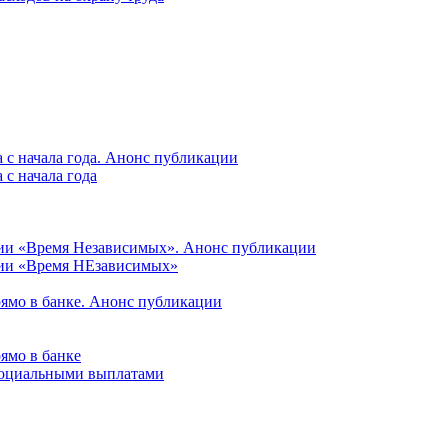
 с начала года. Анонс публикации
с начала года
ции «Время Независимых». Анонс публикации
ции «Время НЕзависимых»
рямо в банке. Анонс публикации
ямо в банке
 социальными выплатами