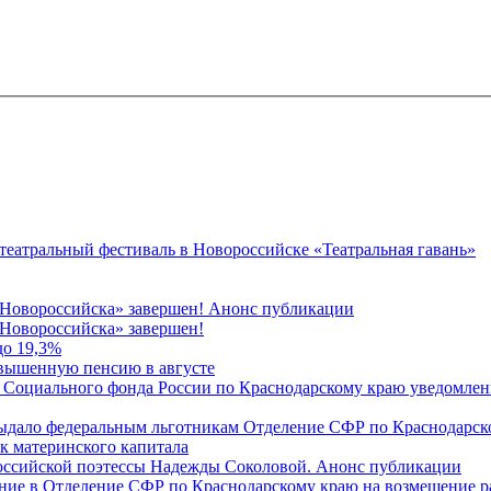
 театральный фестиваль в Новороссийске «Театральная гавань»
 Новороссийска» завершен! Анонс публикации
Новороссийска» завершен!
до 19,3%
овышенную пенсию в августе
 Социального фонда России по Краснодарскому краю уведомлени
 выдало федеральным льготникам Отделение СФР по Краснодарско
ок материнского капитала
российской поэтессы Надежды Соколовой. Анонс публикации
ление в Отделение СФР по Краснодарскому краю на возмещение р