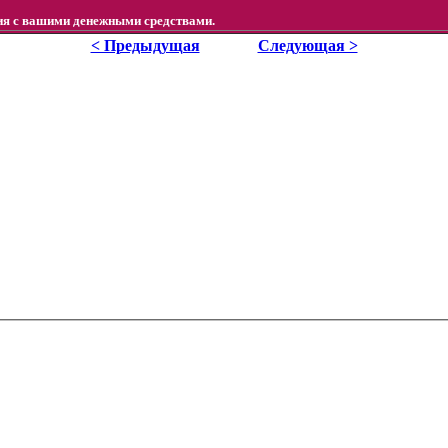
вия с вашими денежными средствами.
< Предыдущая
Следующая >