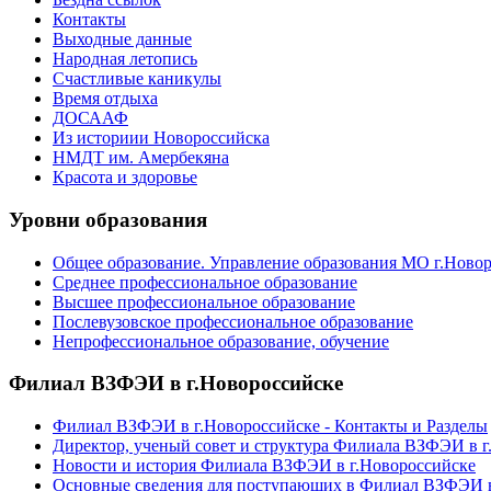
Контакты
Выходные данные
Народная летопись
Счастливые каникулы
Время отдыха
ДОСААФ
Из историии Новороссийска
НМДТ им. Амербекяна
Красота и здоровье
Уровни образования
Общее образование. Управление образования МО г.Ново
Среднее профессиональное образование
Высшее профессиональное образование
Послевузовское профессиональное образование
Непрофессиональное образование, обучение
Филиал ВЗФЭИ в г.Новороссийске
Филиал ВЗФЭИ в г.Новороссийске - Контакты и Разделы
Директор, ученый совет и структура Филиала ВЗФЭИ в г
Новости и история Филиала ВЗФЭИ в г.Новороссийске
Основные сведения для поступающих в Филиал ВЗФЭИ в