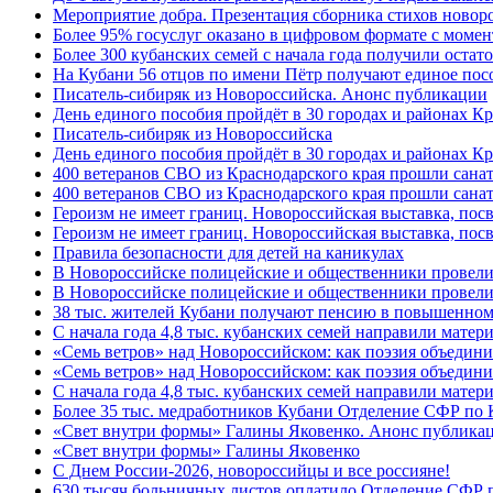
Мероприятие добра. Презентация сборника стихов новор
Более 95% госуслуг оказано в цифровом формате с моме
Более 300 кубанских семей с начала года получили остат
На Кубани 56 отцов по имени Пётр получают единое посо
Писатель-сибиряк из Новороссийска. Анонс публикации
День единого пособия пройдёт в 30 городах и районах К
Писатель-сибиряк из Новороссийска
День единого пособия пройдёт в 30 городах и районах Кр
400 ветеранов СВО из Краснодарского края прошли сана
400 ветеранов СВО из Краснодарского края прошли сана
Героизм не имеет границ. Новороссийская выставка, по
Героизм не имеет границ. Новороссийская выставка, по
Правила безопасности для детей на каникулах
В Новороссийске полицейские и общественники провели
В Новороссийске полицейские и общественники провели
38 тыс. жителей Кубани получают пенсию в повышенном р
С начала года 4,8 тыс. кубанских семей направили мате
«Семь ветров» над Новороссийском: как поэзия объедин
«Семь ветров» над Новороссийском: как поэзия объедини
С начала года 4,8 тыс. кубанских семей направили мате
Более 35 тыс. медработников Кубани Отделение СФР по
«Свет внутри формы» Галины Яковенко. Анонс публика
«Свет внутри формы» Галины Яковенко
C Днем России-2026, новороссийцы и все россияне!
630 тысяч больничных листов оплатило Отделение СФР п