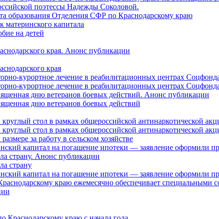
оссийской поэтессы Надежды Соколовой.
нта образования Отделения СФР по Краснодарскому краю
ок материнского капитала
бие на детей
раснодарского края. Анонс публикации
аснодарского края
торно-курортное лечение в реабилитационных центрах Соцфонда
торно-курортное лечение в реабилитационных центрах Соцфонда 
священная дню ветеранов боевых действий. Анонс публикации
священная дню ветеранов боевых действий
 круглый стол в рамках общероссийской антинаркотической ак
 круглый стол в рамках общероссийской антинаркотической ак
азмере за работу в сельском хозяйстве
ринский капитал на погашение ипотеки — заявление оформили п
ила страну. Анонс публикации
ла страну
ринский капитал на погашение ипотеки — заявление оформили пр
 Краснодарскому краю ежемесячно обеспечивает специальными
ции
о Краснодарскому краю с начала года