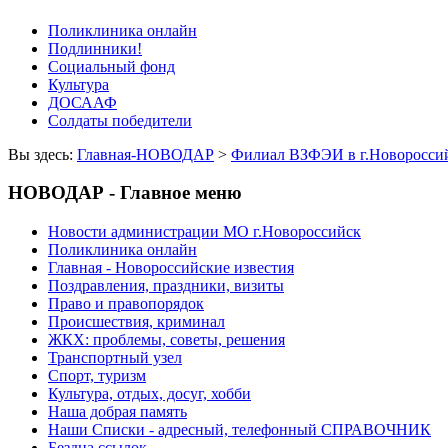
Поликлиника онлайн
Подлинники!
Социальный фонд
Культура
ДОСААФ
Солдаты победители
Вы здесь:
Главная-НОВОДАР
>
Филиал ВЗФЭИ в г.Новороссий
НОВОДАР - Главное меню
Новости администрации МО г.Новороссийск
Поликлиника онлайн
Главная - Новороссийские известия
Поздравления, праздники, визиты
Право и правопорядок
Происшествия, криминал
ЖКХ: проблемы, советы, решения
Транспортный узел
Спорт, туризм
Культура, отдых, досуг, хобби
Наша добрая память
Наши Списки - адресный, телефонный СПРАВОЧНИК
Бездна ссылок