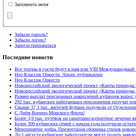
Запомнить меня
Забыли пароль?
Забыли логин?
Зарегистрироваться
Последние новости
Все театры в гости будут к нам или VIII Международный
Нео Классик Оркестр. Анонс публикации
Нео Классик Оркестр
Новороссийский экологический проект «Карты природы
Новороссийский экологический проект «Карты природы 
Размер выплат пенсионных накоплений кубанцев вырос 
292 тыс. кубанских работающих пенсионеров получат п
Свыше 37,3 тыс. жителей Кубани получили от Отделения
C Днём Военно-Морского Флота!
Более 3,9 тыс. путёвок на санаторно-курортное лечение
Более 300 кубанских семей с начала года получили остат
Мероприятие добра. Презентация сборника стихов ново
До 1 августа кубанские работодатели могут подать заяв