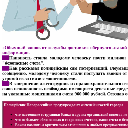
«Обычный звонок от «службы доставки» обернулся атакой
информации.
***
Наивность стоила молодому человеку почти миллион 
"безопасные счета".
***
Как рассказал полицейским сам потерпевший, злоумыш
сообщению, молодому человеку стали поступать звонки от
угрозой из-за связи с мошенниками.
***
В завершении лжесотрудник из правоохранительного се
свою невиновность необходимо имеющиеся денежные средс
на указанные мошенниками счета 960 000 рублей. Осознав 
Полицейские Новороссийска предупреждают жителей и гостей города:
что настоящие сотрудники банка и других организаций никогда не 
что не бывает «безопасных и сохранных счетов», ваши счета в бе
Важно помнить о критическом отношении к любым предложениям