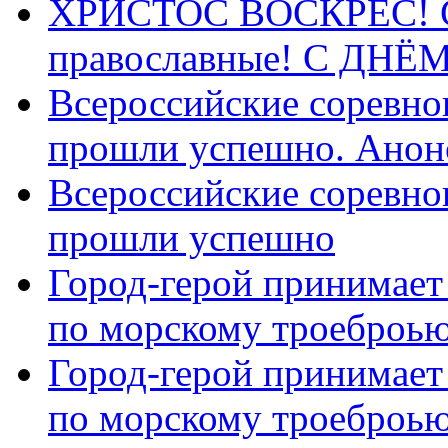
ХРИСТОС ВОСКРЕС! С 
православные! C ДН
Всероссийские соревно
прошли успешно. Анон
Всероссийские соревно
прошли успешно
Город-герой принимает
по морскому троеброью
Город-герой принимает
по морскому троеброью