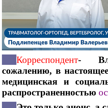
***
Корреспондент
- Вл
сожалению, в настояще
медицинская и социал
распространенностью
ос
***
Это только анонс, а