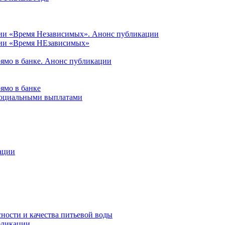
ции «Время Независимых». Анонс публикации
ции «Время НЕзависимых»
рямо в банке. Анонс публикации
ямо в банке
 социальными выплатами
ации
ности и качества питьевой воды
бликации