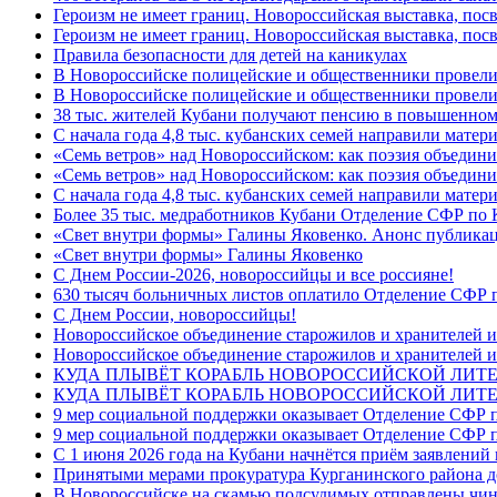
Героизм не имеет границ. Новороссийская выставка, по
Героизм не имеет границ. Новороссийская выставка, по
Правила безопасности для детей на каникулах
В Новороссийске полицейские и общественники провели
В Новороссийске полицейские и общественники провели
38 тыс. жителей Кубани получают пенсию в повышенном р
С начала года 4,8 тыс. кубанских семей направили мате
«Семь ветров» над Новороссийском: как поэзия объедин
«Семь ветров» над Новороссийском: как поэзия объедини
С начала года 4,8 тыс. кубанских семей направили мате
Более 35 тыс. медработников Кубани Отделение СФР по
«Свет внутри формы» Галины Яковенко. Анонс публика
«Свет внутри формы» Галины Яковенко
C Днем России-2026, новороссийцы и все россияне!
630 тысяч больничных листов оплатило Отделение СФР п
C Днем России, новороссийцы!
Новороссийское объединение старожилов и хранителей и
Новороссийское объединение старожилов и хранителей и
КУДА ПЛЫВЁТ КОРАБЛЬ НОВОРОССИЙСКОЙ ЛИТЕРА
КУДА ПЛЫВЁТ КОРАБЛЬ НОВОРОССИЙСКОЙ ЛИТЕ
9 мер социальной поддержки оказывает Отделение СФР п
9 мер социальной поддержки оказывает Отделение СФР п
С 1 июня 2026 года на Кубани начнётся приём заявлени
Принятыми мерами прокуратура Курганинского района до
В Новороссийске на скамью подсудимых отправлены чин