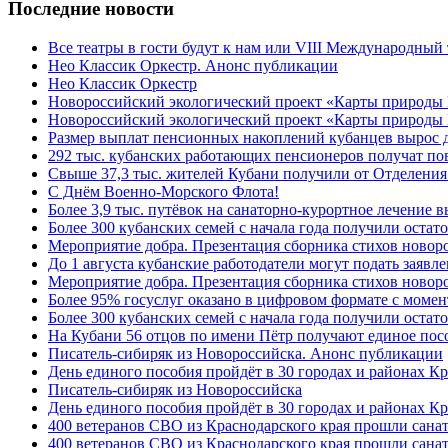
Последние новости
Все театры в гости будут к нам или VIII Международный
Нео Классик Оркестр. Анонс публикации
Нео Классик Оркестр
Новороссийский экологический проект «Карты природы
Новороссийский экологический проект «Карты природы 
Размер выплат пенсионных накоплений кубанцев вырос 
292 тыс. кубанских работающих пенсионеров получат п
Свыше 37,3 тыс. жителей Кубани получили от Отделения
C Днём Военно-Морского Флота!
Более 3,9 тыс. путёвок на санаторно-курортное лечение
Более 300 кубанских семей с начала года получили остат
Мероприятие добра. Презентация сборника стихов ново
До 1 августа кубанские работодатели могут подать заяв
Мероприятие добра. Презентация сборника стихов новор
Более 95% госуслуг оказано в цифровом формате с моме
Более 300 кубанских семей с начала года получили остат
На Кубани 56 отцов по имени Пётр получают единое посо
Писатель-сибиряк из Новороссийска. Анонс публикации
День единого пособия пройдёт в 30 городах и районах К
Писатель-сибиряк из Новороссийска
День единого пособия пройдёт в 30 городах и районах Кр
400 ветеранов СВО из Краснодарского края прошли сана
400 ветеранов СВО из Краснодарского края прошли сана