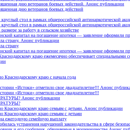
священная дню ветеранов боевых действий. Анонс публикации
священная дню ветеранов боевых действий
 круглый стол в рамках общероссийской антинаркотической ак
 круглый стол в рамках общероссийской антинаркотической ак
азмере за работу в сельском хозяйстве
ринский капитал на погашение ипотеки — заявление оформили п
ила страну. Анонс публикации
ла страну
ринский капитал на погашение ипотеки — заявление оформили пр
 Краснодарскому краю ежемесячно обеспечивает специальными
ции
о Краснодарскому краю с начала года
стории «Истоки» отметило свое двадцатилетие!!! Анонс публик
стории «Истоки» отметило свое двадцатилетие!!!
ТУРЫ? Анонс публикации
РАТУРЫ?
о Краснодарскому краю семьям с детьми. Анонс публикации
о Краснодарскому краю семьям с детьми
й на ежегодную семейную выплату
билась устранения нарушений законодательства в сфере безопас
овник и его сообщник, обвиняемые в мошенничестве.Анонс пу