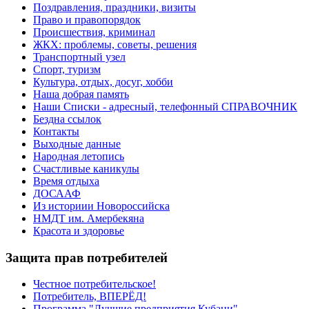
Поздравления, праздники, визиты
Право и правопорядок
Происшествия, криминал
ЖКХ: проблемы, советы, решения
Транспортный узел
Спорт, туризм
Культура, отдых, досуг, хобби
Наша добрая память
Наши Списки - адресный, телефонный СПРАВОЧНИК
Бездна ссылок
Контакты
Выходные данные
Народная летопись
Счастливые каникулы
Время отдыха
ДОСААФ
Из историии Новороссийска
НМДТ им. Амербекяна
Красота и здоровье
Защита прав потребителей
Честное потребительское!
Потребитель, ВПЕРЁД!
Программа "Лучшие предприятия Кубани"