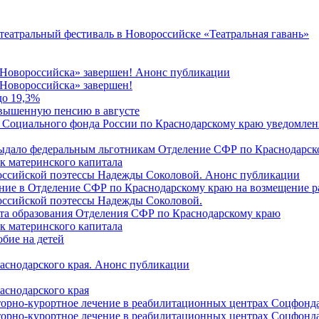
 театральный фестиваль в Новороссийске «Театральная гавань»
 Новороссийска» завершен! Анонс публикации
Новороссийска» завершен!
до 19,3%
овышенную пенсию в августе
 Социального фонда России по Краснодарскому краю уведомлени
 выдало федеральным льготникам Отделение СФР по Краснодарско
ок материнского капитала
российской поэтессы Надежды Соколовой. Анонс публикации
ление в Отделение СФР по Краснодарскому краю на возмещение р
оссийской поэтессы Надежды Соколовой.
нта образования Отделения СФР по Краснодарскому краю
ок материнского капитала
бие на детей
раснодарского края. Анонс публикации
аснодарского края
торно-курортное лечение в реабилитационных центрах Соцфонда
торно-курортное лечение в реабилитационных центрах Соцфонда 