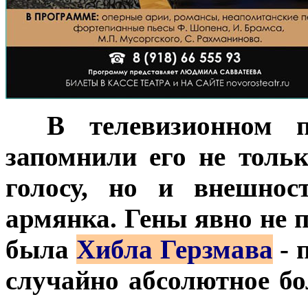
***
В телевизионном 
запомнили его не толь
голосу, но и внешнос
армянка. Гены явно не п
была
Хибла Герзмава
- 
случайно абсолютное б