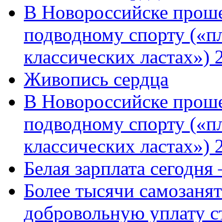
В Новороссийске проше
подводному спорту («пл
классических ластах») 
Живопись сердца
В Новороссийске проше
подводному спорту («пл
классических ластах») 
Белая зарплата сегодня
Более тысячи самозаня
добровольную уплату с