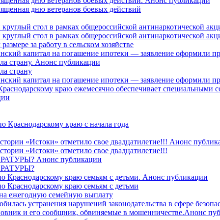
священная дню ветеранов боевых действий. Анонс публикации
священная дню ветеранов боевых действий
 круглый стол в рамках общероссийской антинаркотической ак
 круглый стол в рамках общероссийской антинаркотической ак
азмере за работу в сельском хозяйстве
ринский капитал на погашение ипотеки — заявление оформили п
ила страну. Анонс публикации
ла страну
ринский капитал на погашение ипотеки — заявление оформили пр
 Краснодарскому краю ежемесячно обеспечивает специальными
ции
о Краснодарскому краю с начала года
стории «Истоки» отметило свое двадцатилетие!!! Анонс публик
стории «Истоки» отметило свое двадцатилетие!!!
ТУРЫ? Анонс публикации
РАТУРЫ?
о Краснодарскому краю семьям с детьми. Анонс публикации
о Краснодарскому краю семьям с детьми
й на ежегодную семейную выплату
билась устранения нарушений законодательства в сфере безопас
овник и его сообщник, обвиняемые в мошенничестве.Анонс пу