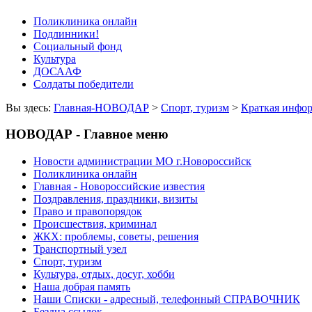
Поликлиника онлайн
Подлинники!
Социальный фонд
Культура
ДОСААФ
Солдаты победители
Вы здесь:
Главная-НОВОДАР
>
Спорт, туризм
>
Краткая инфо
НОВОДАР - Главное меню
Новости администрации МО г.Новороссийск
Поликлиника онлайн
Главная - Новороссийские известия
Поздравления, праздники, визиты
Право и правопорядок
Происшествия, криминал
ЖКХ: проблемы, советы, решения
Транспортный узел
Спорт, туризм
Культура, отдых, досуг, хобби
Наша добрая память
Наши Списки - адресный, телефонный СПРАВОЧНИК
Бездна ссылок