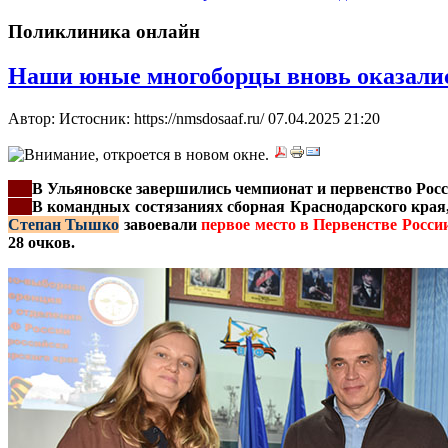
Поликлиника онлайн
Наши юные многоборцы вновь оказалис
Автор: Истосник: https://nmsdosaaf.ru/
07.04.2025 21:20
***
В Ульяновске завершились чемпионат и первенство Росси
***
В командных состязаниях сборная Краснодарского края
Степан Тышко
завоевали
первое место в
Первенстве Росси
28 очков.