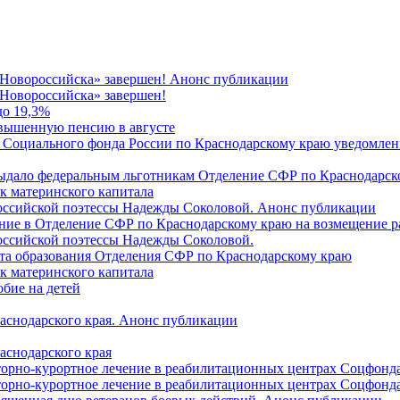
 Новороссийска» завершен! Анонс публикации
Новороссийска» завершен!
до 19,3%
овышенную пенсию в августе
 Социального фонда России по Краснодарскому краю уведомлени
 выдало федеральным льготникам Отделение СФР по Краснодарско
ок материнского капитала
российской поэтессы Надежды Соколовой. Анонс публикации
ление в Отделение СФР по Краснодарскому краю на возмещение р
оссийской поэтессы Надежды Соколовой.
нта образования Отделения СФР по Краснодарскому краю
ок материнского капитала
бие на детей
раснодарского края. Анонс публикации
аснодарского края
торно-курортное лечение в реабилитационных центрах Соцфонда
торно-курортное лечение в реабилитационных центрах Соцфонда 