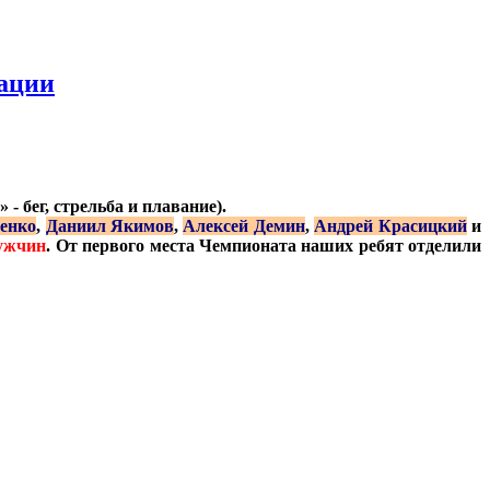
ации
 бег, стрельба и плавание).
енко
,
Даниил Якимов
,
Алексей Демин
,
Андрей Красицкий
и
мужчин
. От первого места Чемпионата наших ребят отделили