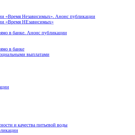
ции «Время Независимых». Анонс публикации
ции «Время НЕзависимых»
рямо в банке. Анонс публикации
ямо в банке
 социальными выплатами
ации
ности и качества питьевой воды
бликации