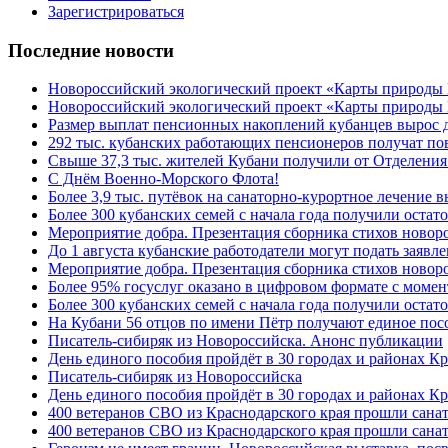
Зарегистрироваться
Последние новости
Новороссийский экологический проект «Карты природы
Новороссийский экологический проект «Карты природы 
Размер выплат пенсионных накоплений кубанцев вырос 
292 тыс. кубанских работающих пенсионеров получат п
Свыше 37,3 тыс. жителей Кубани получили от Отделения
C Днём Военно-Морского Флота!
Более 3,9 тыс. путёвок на санаторно-курортное лечение
Более 300 кубанских семей с начала года получили остат
Мероприятие добра. Презентация сборника стихов ново
До 1 августа кубанские работодатели могут подать заяв
Мероприятие добра. Презентация сборника стихов новор
Более 95% госуслуг оказано в цифровом формате с моме
Более 300 кубанских семей с начала года получили остат
На Кубани 56 отцов по имени Пётр получают единое посо
Писатель-сибиряк из Новороссийска. Анонс публикации
День единого пособия пройдёт в 30 городах и районах К
Писатель-сибиряк из Новороссийска
День единого пособия пройдёт в 30 городах и районах Кр
400 ветеранов СВО из Краснодарского края прошли сана
400 ветеранов СВО из Краснодарского края прошли сана