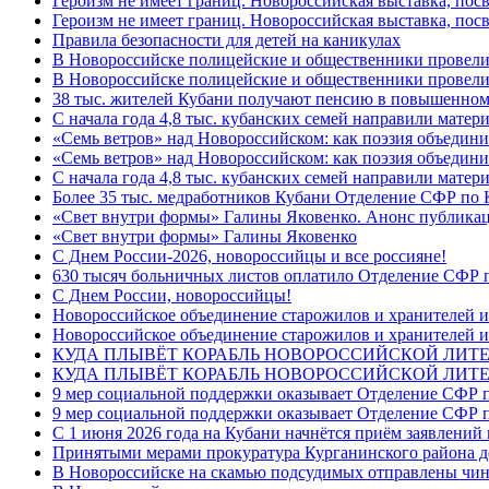
Героизм не имеет границ. Новороссийская выставка, по
Героизм не имеет границ. Новороссийская выставка, по
Правила безопасности для детей на каникулах
В Новороссийске полицейские и общественники провели
В Новороссийске полицейские и общественники провели
38 тыс. жителей Кубани получают пенсию в повышенном р
С начала года 4,8 тыс. кубанских семей направили мате
«Семь ветров» над Новороссийском: как поэзия объедин
«Семь ветров» над Новороссийском: как поэзия объедини
С начала года 4,8 тыс. кубанских семей направили мате
Более 35 тыс. медработников Кубани Отделение СФР по
«Свет внутри формы» Галины Яковенко. Анонс публика
«Свет внутри формы» Галины Яковенко
C Днем России-2026, новороссийцы и все россияне!
630 тысяч больничных листов оплатило Отделение СФР п
C Днем России, новороссийцы!
Новороссийское объединение старожилов и хранителей и
Новороссийское объединение старожилов и хранителей и
КУДА ПЛЫВЁТ КОРАБЛЬ НОВОРОССИЙСКОЙ ЛИТЕРА
КУДА ПЛЫВЁТ КОРАБЛЬ НОВОРОССИЙСКОЙ ЛИТЕ
9 мер социальной поддержки оказывает Отделение СФР п
9 мер социальной поддержки оказывает Отделение СФР п
С 1 июня 2026 года на Кубани начнётся приём заявлени
Принятыми мерами прокуратура Курганинского района до
В Новороссийске на скамью подсудимых отправлены чин