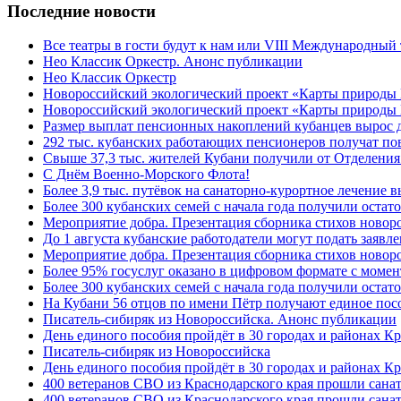
Последние новости
Все театры в гости будут к нам или VIII Международный
Нео Классик Оркестр. Анонс публикации
Нео Классик Оркестр
Новороссийский экологический проект «Карты природы
Новороссийский экологический проект «Карты природы 
Размер выплат пенсионных накоплений кубанцев вырос 
292 тыс. кубанских работающих пенсионеров получат п
Свыше 37,3 тыс. жителей Кубани получили от Отделения
C Днём Военно-Морского Флота!
Более 3,9 тыс. путёвок на санаторно-курортное лечение
Более 300 кубанских семей с начала года получили остат
Мероприятие добра. Презентация сборника стихов ново
До 1 августа кубанские работодатели могут подать заяв
Мероприятие добра. Презентация сборника стихов новор
Более 95% госуслуг оказано в цифровом формате с моме
Более 300 кубанских семей с начала года получили остат
На Кубани 56 отцов по имени Пётр получают единое посо
Писатель-сибиряк из Новороссийска. Анонс публикации
День единого пособия пройдёт в 30 городах и районах К
Писатель-сибиряк из Новороссийска
День единого пособия пройдёт в 30 городах и районах Кр
400 ветеранов СВО из Краснодарского края прошли сана
400 ветеранов СВО из Краснодарского края прошли сана