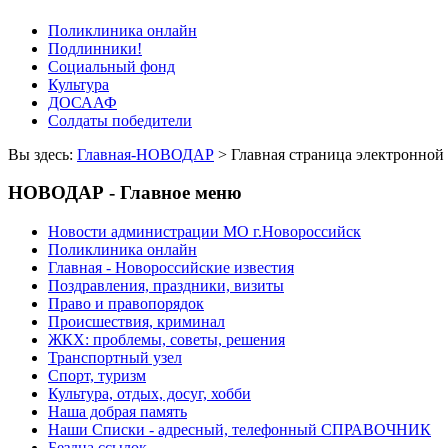
Поликлиника онлайн
Подлинники!
Социальный фонд
Культура
ДОСААФ
Солдаты победители
Вы здесь:
Главная-НОВОДАР
> Главная страница электрон
НОВОДАР - Главное меню
Новости администрации МО г.Новороссийск
Поликлиника онлайн
Главная - Новороссийские известия
Поздравления, праздники, визиты
Право и правопорядок
Происшествия, криминал
ЖКХ: проблемы, советы, решения
Транспортный узел
Спорт, туризм
Культура, отдых, досуг, хобби
Наша добрая память
Наши Списки - адресный, телефонный СПРАВОЧНИК
Бездна ссылок