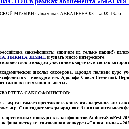
СТОВ в рамках абонемента «МАГИ
СИЧЕСКОЙ МУЗЫКИ» Людмила САВВАТЕЕВА
08.11.2025 19:56
 российские саксофонисты (причем не только парни!) взле
МА
.
НИКИТА ЗИМИН
и узнать много интересного.
несколько слов о каждом участнике квартета, в состав котор
кадемической школы саксофона. Пройдя полный курс уч
аксофонистов - конкурса им. Адольфа Сакса (Бельгия). Вер
рестижных состязаний планеты.
ОГО КВАРТЕТА САКСОФОНИСТОВ:
р - лауреат самого престижного конкурса академических сакс
ских игр. Стипендиат международного благотворительного ф
ых престижных конкурсов саксофонистов AndorraSaxFest 202
ак финалистку телевизионного конкурса «Синяя птица» - 202