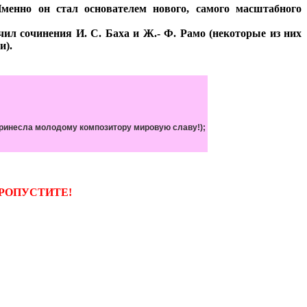
менно он стал основателем нового, самого масштабного
л сочинения И. С. Баха и Ж.- Ф. Рамо (некоторые из них
и).
 принесла молодому композитору мировую славу!);
РОПУСТИТЕ!