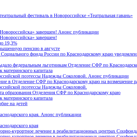
 театральный фестиваль в Новороссийске «Театральная гавань»
 Новороссийска» завершен! Анонс публикации
Новороссийска» завершен!
до 19,3%
овышенную пенсию в августе
 Социального фонда России по Краснодарскому краю уведомлени
 выдало федеральным льготникам Отделение СФР по Краснодарско
ок материнского капитала
российской поэтессы Надежды Соколовой. Анонс публикации
ление в Отделение СФР по Краснодарскому краю на возмещение р
оссийской поэтессы Надежды Соколовой.
нта образования Отделения СФР по Краснодарскому краю
ок материнского капитала
бие на детей
раснодарского края. Анонс публикации
аснодарского края
торно-курортное лечение в реабилитационных центрах Соцфонда
торно-курортное лечение в реабилитационных центрах Соцфонда 