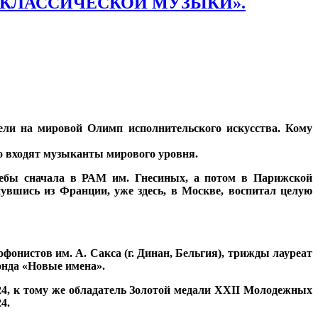
Я КЛАССИЧЕСКОЙ МУЗЫКИ».
тели на мировой Олимп исполнительского искусства. Кому
ого входят музыканты мирового уровня.
ебы сначала в РАМ им. Гнесиных, а потом в Парижской
нувшись из Франции, уже здесь, в Москве, воспитал целую
офонистов им. А. Сакса (г. Динан, Бельгия), трижды лауреат
онда «Новые имена».
4, к тому же
о
бладатель Золотой медали XXII Молодежных
4.