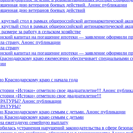
священная дню ветеранов боевых действий. Анонс публикации
священная дню ветеранов боевых действий
 круглый стол в рамках общероссийской антинаркотической ак
 круглый стол в рамках общероссийской антинаркотической ак
азмере за работу в сельском хозяйстве
ринский капитал на погашение ипотеки — заявление оформили п
ила страну. Анонс публикации
ла страну
ринский капитал на погашение ипотеки — заявление оформили пр
 Краснодарскому краю ежемесячно обеспечивает специальными
ции
о Краснодарскому краю с начала года
стории «Истоки» отметило свое двадцатилетие!!! Анонс публик
стории «Истоки» отметило свое двадцатилетие!!!
ТУРЫ? Анонс публикации
РАТУРЫ?
о Краснодарскому краю семьям с детьми. Анонс публикации
о Краснодарскому краю семьям с детьми
й на ежегодную семейную выплату
билась устранения нарушений законодательства в сфере безопас