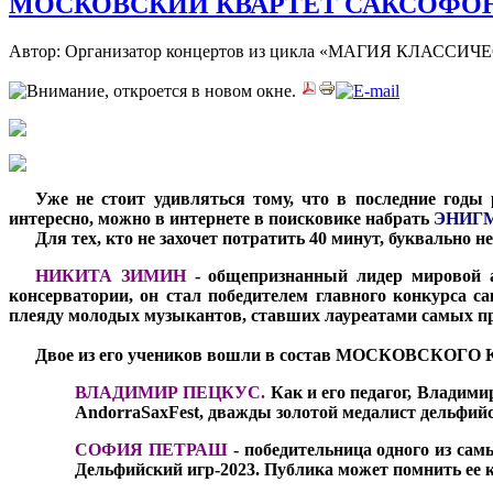
МОСКОВСКИЙ КВАРТЕТ САКСОФОНИ
Автор: Организатор концертов из цикла «МАГИЯ КЛАС
***
Уже не стоит удивляться тому, что в последние годы
интересно, можно в интернете в поисковике набрать
ЭНИГ
***
Для тех, кто не захочет потратить 40 минут, буквально 
***
НИКИТА ЗИМИН
- общепризнанный лидер мировой а
консерватории, он стал победителем главного конкурса с
плеяду молодых музыкантов, ставших лауреатами самых п
***
Двое из его учеников вошли в состав МОСКОВСК
ВЛАДИМИР ПЕЦКУС.
Как и его педагог, Владими
AndorraSaxFest, дважды золотой медалист дельфий
СОФИЯ ПЕТРАШ
-
победительница одного из сам
Дельфийский игр-2023. Публика может помнить ее к