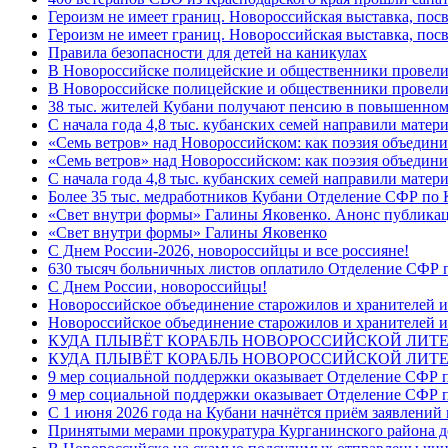
Героизм не имеет границ. Новороссийская выставка, по
Героизм не имеет границ. Новороссийская выставка, по
Правила безопасности для детей на каникулах
В Новороссийске полицейские и общественники провели
В Новороссийске полицейские и общественники провели
38 тыс. жителей Кубани получают пенсию в повышенном р
С начала года 4,8 тыс. кубанских семей направили мате
«Семь ветров» над Новороссийском: как поэзия объедин
«Семь ветров» над Новороссийском: как поэзия объедини
С начала года 4,8 тыс. кубанских семей направили мате
Более 35 тыс. медработников Кубани Отделение СФР по
«Свет внутри формы» Галины Яковенко. Анонс публика
«Свет внутри формы» Галины Яковенко
C Днем России-2026, новороссийцы и все россияне!
630 тысяч больничных листов оплатило Отделение СФР п
C Днем России, новороссийцы!
Новороссийское объединение старожилов и хранителей и
Новороссийское объединение старожилов и хранителей и
КУДА ПЛЫВЁТ КОРАБЛЬ НОВОРОССИЙСКОЙ ЛИТЕРА
КУДА ПЛЫВЁТ КОРАБЛЬ НОВОРОССИЙСКОЙ ЛИТЕ
9 мер социальной поддержки оказывает Отделение СФР п
9 мер социальной поддержки оказывает Отделение СФР п
С 1 июня 2026 года на Кубани начнётся приём заявлени
Принятыми мерами прокуратура Курганинского района до