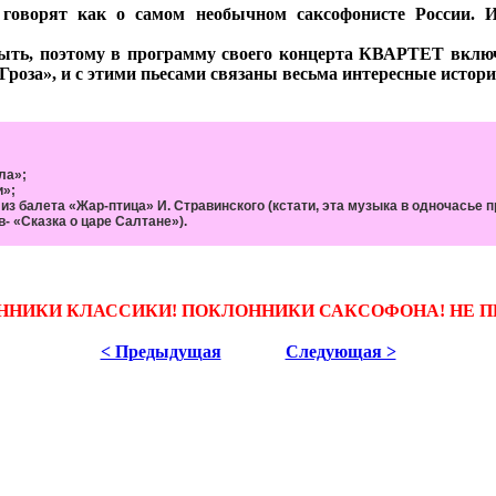
 говорят как о самом необычном саксофонисте России. И
ыть, поэтому в программу своего концерта КВАРТЕТ включи
роза», и с этими пьесами связаны весьма интересные истори
ла»;
и»;
из балета «Жар-птица» И. Стравинского (кстати, эта музыка в одночасье
 «Сказка о царе Салтане»).
ННИКИ КЛАССИКИ! ПОКЛОННИКИ САКСОФОНА! НЕ П
< Предыдущая
Следующая >