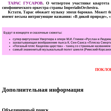
***
ТАРАС ГУСАРОВ
.
О четвертом участнике квартета
симфонического оркестра страны ImperialisOrchestra.
***
Кстати, Тарас обожает музыку эпохи барокко. Может б
имеют весьма интригующие названия: «В дикой природе», «Г
Будут в концерте и сказочные сюжеты:
супер виртуозная Увертюра к опере М.И. Глинки «Руслан и Людми
захватывающая воображение пьеса К. Сен-Санса «Пляска Смерт
«Поганый пляс Кащеева царства» - танец со странным названием 
самый знаменитый музыкальный полет шмеля (Римский-Корсаков-
ПОКЛО
Дополнительная информация
Объединенный поиск